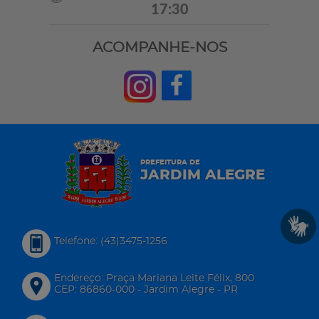
17:30
ACOMPANHE-NOS
PREFEITURA DE
JARDIM ALEGRE
Telefone: (43)3475-1256
Endereço: Praça Mariana Leite Félix, 800
CEP: 86860-000 - Jardim Alegre - PR