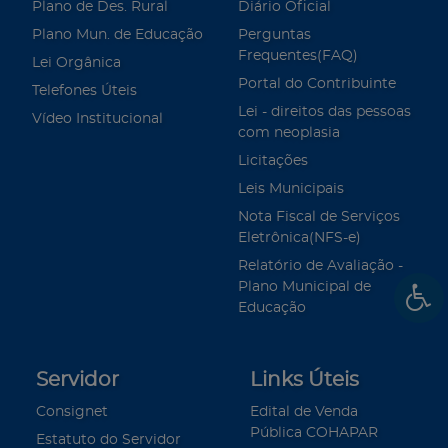
Plano de Des. Rural
Diário Oficial
Plano Mun. de Educação
Perguntas
Frequentes(FAQ)
Lei Orgânica
Portal do Contribuinte
Telefones Úteis
Lei - direitos das pessoas
Vídeo Institucional
com neoplasia
Licitações
Leis Municipais
Nota Fiscal de Serviços
Eletrônica(NFS-e)
Relatório de Avaliação -
Plano Municipal de
Educação
Servidor
Links Úteis
Consignet
Edital de Venda
Pública COHAPAR
Estatuto do Servidor