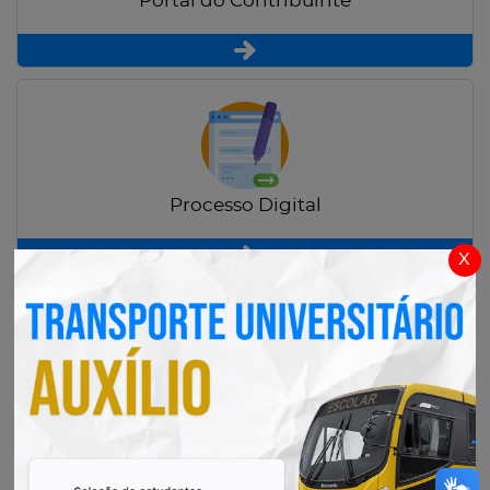
Portal do Contribuinte
Processo Digital
x
Radar Transparência Pública