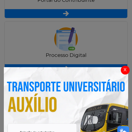
Portal do Contribuinte
Processo Digital
x
Radar Transparência Pública