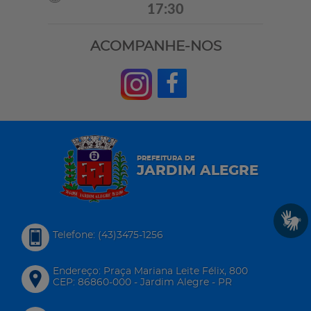
17:30
ACOMPANHE-NOS
PREFEITURA DE
JARDIM ALEGRE
Telefone: (43)3475-1256
Endereço: Praça Mariana Leite Félix, 800
CEP: 86860-000 - Jardim Alegre - PR