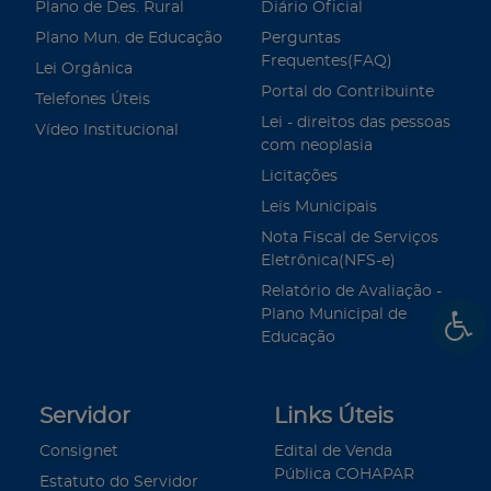
Plano de Des. Rural
Diário Oficial
Plano Mun. de Educação
Perguntas
Frequentes(FAQ)
Lei Orgânica
Portal do Contribuinte
Telefones Úteis
Lei - direitos das pessoas
Vídeo Institucional
com neoplasia
Licitações
Leis Municipais
Nota Fiscal de Serviços
Eletrônica(NFS-e)
Relatório de Avaliação -
Plano Municipal de
Educação
Servidor
Links Úteis
Consignet
Edital de Venda
Pública COHAPAR
Estatuto do Servidor