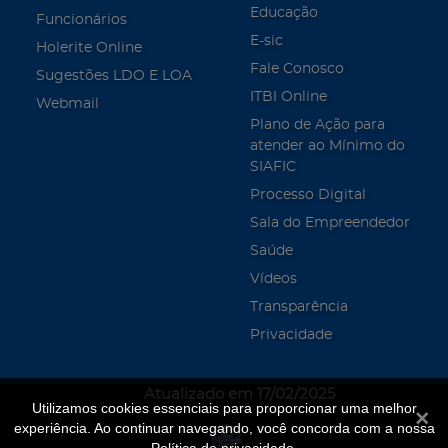
Educação
Funcionários
E-sic
Holerite Online
Fale Conosco
Sugestões LDO E LOA
ITBI Online
Webmail
Plano de Ação para
atender ao Mínimo do
SIAFIC
Processo Digital
Sala do Empreendedor
Saúde
Vídeos
Transparência
Privacidade
Atualizado em 17/02/2025
Utilizamos cookies essenciais para proporcionar uma melhor
Fecha
experiência. Ao continuar navegando, você concorda com a nossa