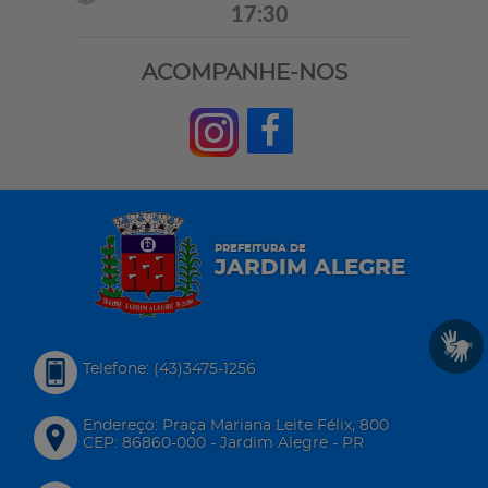
17:30
ACOMPANHE-NOS
PREFEITURA DE
JARDIM ALEGRE
Telefone: (43)3475-1256
Endereço: Praça Mariana Leite Félix, 800
CEP: 86860-000 - Jardim Alegre - PR