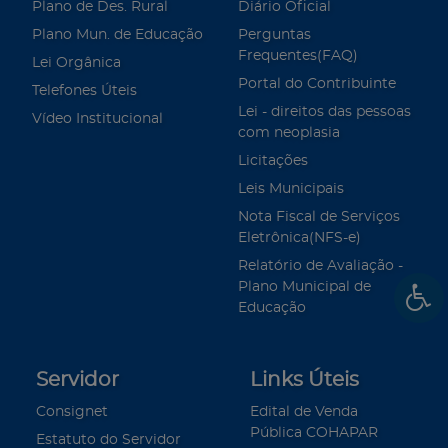
Plano de Des. Rural
Diário Oficial
Plano Mun. de Educação
Perguntas
Frequentes(FAQ)
Lei Orgânica
Portal do Contribuinte
Telefones Úteis
Lei - direitos das pessoas
Vídeo Institucional
com neoplasia
Licitações
Leis Municipais
Nota Fiscal de Serviços
Eletrônica(NFS-e)
Relatório de Avaliação -
Plano Municipal de
Educação
Servidor
Links Úteis
Consignet
Edital de Venda
Pública COHAPAR
Estatuto do Servidor