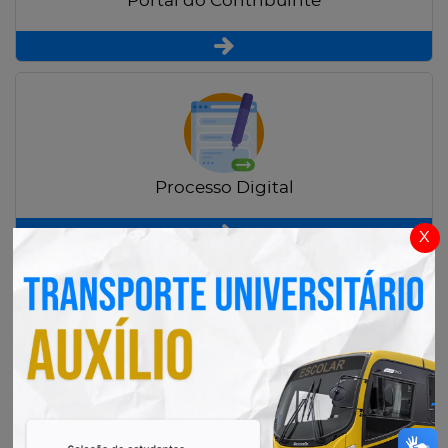
Portal do Contribuinte
Processo Digital
x
Radar Transparência Pública