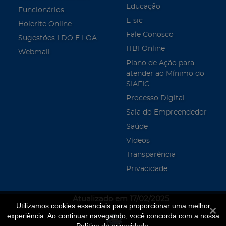
Educação
Funcionários
E-sic
Holerite Online
Fale Conosco
Sugestões LDO E LOA
ITBI Online
Webmail
Plano de Ação para
atender ao Mínimo do
SIAFIC
Processo Digital
Sala do Empreendedor
Saúde
Vídeos
Transparência
Privacidade
Atualizado em 17/02/2025
Utilizamos cookies essenciais para proporcionar uma melhor
Fecha
experiência. Ao continuar navegando, você concorda com a nossa