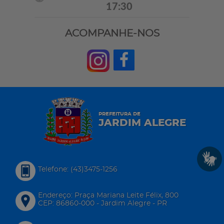
17:30
ACOMPANHE-NOS
PREFEITURA DE
JARDIM ALEGRE
Telefone: (43)3475-1256
Endereço: Praça Mariana Leite Félix, 800
CEP: 86860-000 - Jardim Alegre - PR