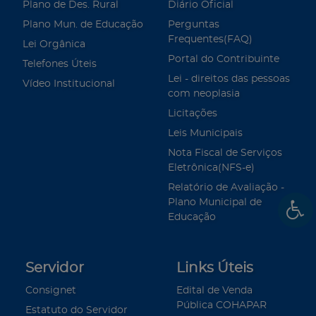
Plano de Des. Rural
Diário Oficial
Plano Mun. de Educação
Perguntas
Frequentes(FAQ)
Lei Orgânica
Portal do Contribuinte
Telefones Úteis
Lei - direitos das pessoas
Vídeo Institucional
com neoplasia
Licitações
Leis Municipais
Nota Fiscal de Serviços
Eletrônica(NFS-e)
Relatório de Avaliação -
Plano Municipal de
Educação
Servidor
Links Úteis
Consignet
Edital de Venda
Pública COHAPAR
Estatuto do Servidor