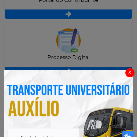
Portal do Contribuinte
Processo Digital
x
Radar Transparência Pública