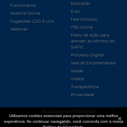
Educação
Funcionários
E-sic
Holerite Online
Fale Conosco
Sugestões LDO E LOA
ITBI Online
Webmail
Plano de Ação para
atender ao Mínimo do
SIAFIC
Processo Digital
Sala do Empreendedor
Saúde
Vídeos
Transparência
Privacidade
Atualizado em 17/02/2025
Utilizamos cookies essenciais para proporcionar uma melhor
Fecha
experiência. Ao continuar navegando, você concorda com a nossa