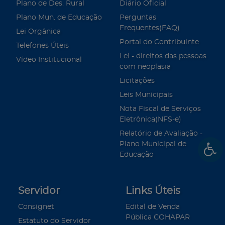
Plano de Des. Rural
Diário Oficial
Plano Mun. de Educação
Perguntas
Frequentes(FAQ)
Lei Orgânica
Portal do Contribuinte
Telefones Úteis
Lei - direitos das pessoas
Vídeo Institucional
com neoplasia
Licitações
Leis Municipais
Nota Fiscal de Serviços
Eletrônica(NFS-e)
Relatório de Avaliação -
Plano Municipal de
Educação
Servidor
Links Úteis
Consignet
Edital de Venda
Pública COHAPAR
Estatuto do Servidor