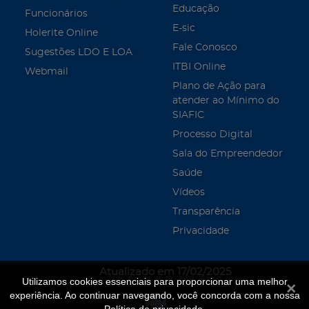
Educação
Funcionários
E-sic
Holerite Online
Fale Conosco
Sugestões LDO E LOA
ITBI Online
Webmail
Plano de Ação para
atender ao Mínimo do
SIAFIC
Processo Digital
Sala do Empreendedor
Saúde
Vídeos
Transparência
Privacidade
Atualizado em 17/02/2025
Utilizamos cookies essenciais para proporcionar uma melhor
Fecha
experiência. Ao continuar navegando, você concorda com a nossa