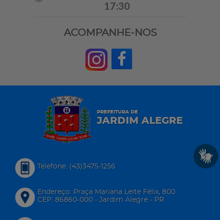
17:30
ACOMPANHE-NOS
PREFEITURA DE
JARDIM ALEGRE
Telefone: (43)3475-1256
Endereço: Praça Mariana Leite Félix, 800
CEP: 86860-000 - Jardim Alegre - PR