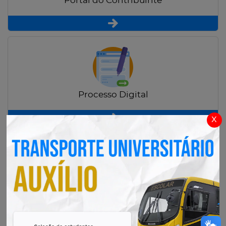
Portal do Contribuinte
Processo Digital
x
Radar Transparência Pública