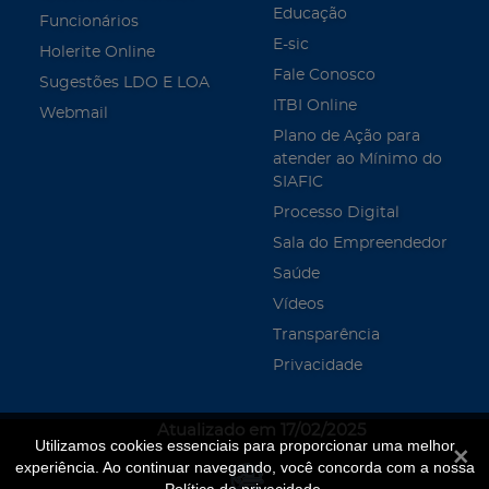
Educação
Funcionários
E-sic
Holerite Online
Fale Conosco
Sugestões LDO E LOA
ITBI Online
Webmail
Plano de Ação para
atender ao Mínimo do
SIAFIC
Processo Digital
Sala do Empreendedor
Saúde
Vídeos
Transparência
Privacidade
Atualizado em 17/02/2025
Utilizamos cookies essenciais para proporcionar uma melhor
Fecha
experiência. Ao continuar navegando, você concorda com a nossa