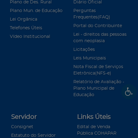
Plano de Des. Rural
Diário Oficial
Plano Mun. de Educação
Perguntas
Frequentes(FAQ)
Lei Orgânica
Portal do Contribuinte
Telefones Úteis
Lei - direitos das pessoas
Vídeo Institucional
com neoplasia
Licitações
Leis Municipais
Nota Fiscal de Serviços
Eletrônica(NFS-e)
Relatório de Avaliação -
Plano Municipal de
Educação
Servidor
Links Úteis
Consignet
Edital de Venda
Pública COHAPAR
Estatuto do Servidor