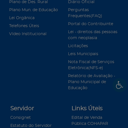
Plano de Des. Rural
Diário Oficial
Plano Mun. de Educação
Perguntas
Frequentes(FAQ)
Lei Orgânica
Portal do Contribuinte
Telefones Úteis
Lei - direitos das pessoas
Vídeo Institucional
com neoplasia
Licitações
Leis Municipais
Nota Fiscal de Serviços
Eletrônica(NFS-e)
Relatório de Avaliação -
Plano Municipal de
Educação
Servidor
Links Úteis
Consignet
Edital de Venda
Pública COHAPAR
Estatuto do Servidor