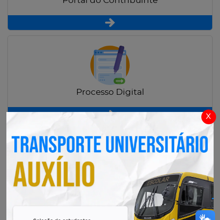
Portal do Contribuinte
Processo Digital
x
Radar Transparência Pública