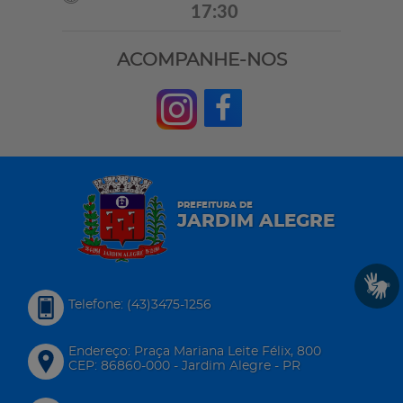
17:30
ACOMPANHE-NOS
PREFEITURA DE
JARDIM ALEGRE
Telefone: (43)3475-1256
Endereço: Praça Mariana Leite Félix, 800
CEP: 86860-000 - Jardim Alegre - PR