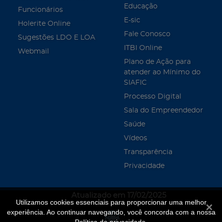
Educação
Funcionários
E-sic
Holerite Online
Fale Conosco
Sugestões LDO E LOA
ITBI Online
Webmail
Plano de Ação para
atender ao Mínimo do
SIAFIC
Processo Digital
Sala do Empreendedor
Saúde
Vídeos
Transparência
Privacidade
Atualizado em 17/02/2025
Utilizamos cookies essenciais para proporcionar uma melhor
Fecha
experiência. Ao continuar navegando, você concorda com a nossa