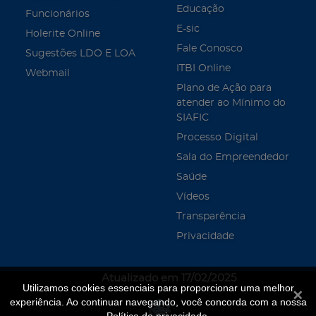
Educação
Funcionários
E-sic
Holerite Online
Fale Conosco
Sugestões LDO E LOA
ITBI Online
Webmail
Plano de Ação para
atender ao Mínimo do
SIAFIC
Processo Digital
Sala do Empreendedor
Saúde
Vídeos
Transparência
Privacidade
Atualizado em 17/02/2025
Utilizamos cookies essenciais para proporcionar uma melhor
Fecha
experiência. Ao continuar navegando, você concorda com a nossa