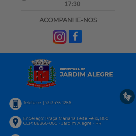
17:30
ACOMPANHE-NOS
PREFEITURA DE
JARDIM ALEGRE
Telefone: (43)3475-1256
Endereço: Praça Mariana Leite Félix, 800
CEP: 86860-000 - Jardim Alegre - PR