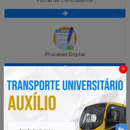
Portal do Contribuinte
Processo Digital
x
Radar Transparência Pública