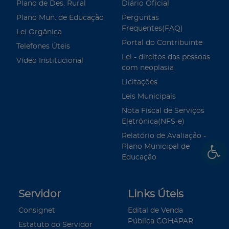
Plano de Des. Rural
Diário Oficial
Plano Mun. de Educação
Perguntas
Frequentes(FAQ)
Lei Orgânica
Portal do Contribuinte
Telefones Úteis
Lei - direitos das pessoas
Vídeo Institucional
com neoplasia
Licitações
Leis Municipais
Nota Fiscal de Serviços
Eletrônica(NFS-e)
Relatório de Avaliação -
Plano Municipal de
Educação
Servidor
Links Úteis
Consignet
Edital de Venda
Pública COHAPAR
Estatuto do Servidor