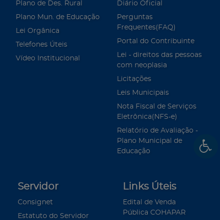
Plano de Des. Rural
Diário Oficial
Plano Mun. de Educação
Perguntas
Frequentes(FAQ)
Lei Orgânica
Portal do Contribuinte
Telefones Úteis
Lei - direitos das pessoas
Vídeo Institucional
com neoplasia
Licitações
Leis Municipais
Nota Fiscal de Serviços
Eletrônica(NFS-e)
Relatório de Avaliação -
Plano Municipal de
Educação
Servidor
Links Úteis
Consignet
Edital de Venda
Pública COHAPAR
Estatuto do Servidor