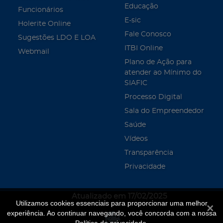
Educação
Funcionários
E-sic
Holerite Online
Fale Conosco
Sugestões LDO E LOA
ITBI Online
Webmail
Plano de Ação para
atender ao Mínimo do
SIAFIC
Processo Digital
Sala do Empreendedor
Saúde
Vídeos
Transparência
Privacidade
Atualizado em 17/02/2025
Utilizamos cookies essenciais para proporcionar uma melhor
Fecha
experiência. Ao continuar navegando, você concorda com a nossa