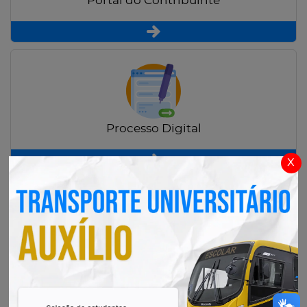
Portal do Contribuinte
Processo Digital
x
Radar Transparência Pública