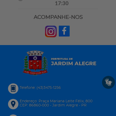
17:30
ACOMPANHE-NOS
PREFEITURA DE
JARDIM ALEGRE
Telefone: (43)3475-1256
Endereço: Praça Mariana Leite Félix, 800
CEP: 86860-000 - Jardim Alegre - PR