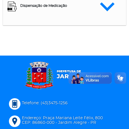
Dispensação de Medicação
PREFEITURA DE
JARDIM ALEGRE
Telefone: (43)3475-1256
Endereço: Praça Mariana Leite Félix, 800
CEP: 86860-000 - Jardim Alegre - PR