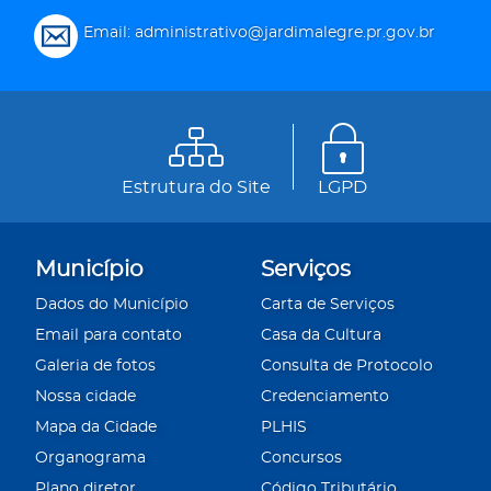
Email: administrativo@jardimalegre.pr.gov.br
Estrutura do Site
LGPD
Município
Serviços
Dados do Município
Carta de Serviços
Email para contato
Casa da Cultura
Galeria de fotos
Consulta de Protocolo
Nossa cidade
Credenciamento
Mapa da Cidade
PLHIS
Organograma
Concursos
Plano diretor
Código Tributário