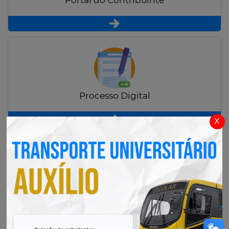
Portal do Contribuinte
Processo Digital
x
Radar Transparência Pública