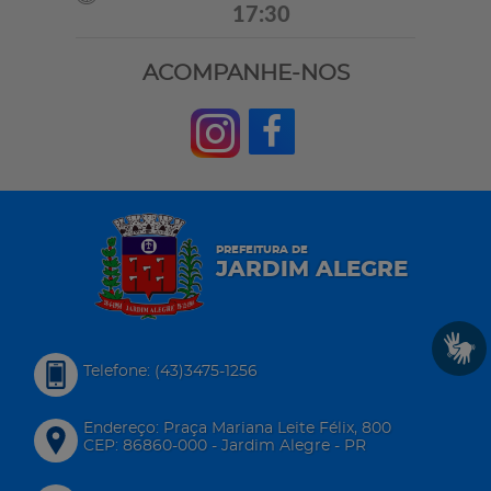
17:30
ACOMPANHE-NOS
PREFEITURA DE
JARDIM ALEGRE
Telefone: (43)3475-1256
Endereço: Praça Mariana Leite Félix, 800
CEP: 86860-000 - Jardim Alegre - PR