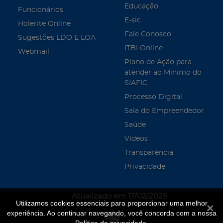
Educação
Funcionários
E-sic
Holerite Online
Fale Conosco
Sugestões LDO E LOA
ITBI Online
Webmail
Plano de Ação para
atender ao Mínimo do
SIAFIC
Processo Digital
Sala do Empreendedor
Saúde
Vídeos
Transparência
Privacidade
Atualizado em 17/02/2025
Utilizamos cookies essenciais para proporcionar uma melhor
Fecha
experiência. Ao continuar navegando, você concorda com a nossa