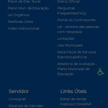
Plano de Des. Rural
Diário Oficial
Plano Mun. de Educação
Perguntas
Frequentes(FAQ)
Lei Orgânica
Portal do Contribuinte
Telefones Úteis
Lei - direitos das pessoas
Vídeo Institucional
com neoplasia
Licitações
Leis Municipais
Nota Fiscal de Serviços
Eletrônica(NFS-e)
Relatório de Avaliação -
Plano Municipal de
Educação
Servidor
Links Úteis
Consignet
Edital de Venda
Pública COHAPAR
Estatuto do Servidor