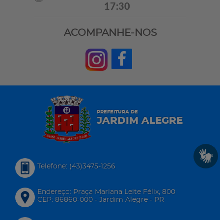
17:30
ACOMPANHE-NOS
PREFEITURA DE
JARDIM ALEGRE
Telefone: (43)3475-1256
Endereço: Praça Mariana Leite Félix, 800
CEP: 86860-000 - Jardim Alegre - PR