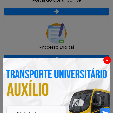
Portal do Contribuinte
Processo Digital
x
Radar Transparência Pública