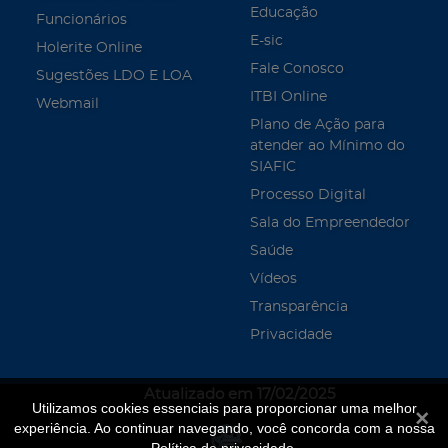
Educação
Funcionários
E-sic
Holerite Online
Fale Conosco
Sugestões LDO E LOA
ITBI Online
Webmail
Plano de Ação para
atender ao Mínimo do
SIAFIC
Processo Digital
Sala do Empreendedor
Saúde
Vídeos
Transparência
Privacidade
Atualizado em 17/02/2025
Utilizamos cookies essenciais para proporcionar uma melhor
Fecha
experiência. Ao continuar navegando, você concorda com a nossa