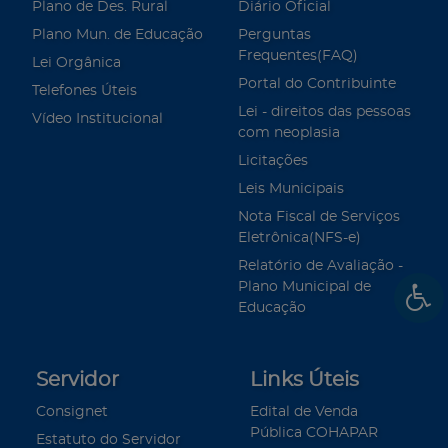
Plano de Des. Rural
Diário Oficial
Plano Mun. de Educação
Perguntas
Frequentes(FAQ)
Lei Orgânica
Portal do Contribuinte
Telefones Úteis
Lei - direitos das pessoas
Vídeo Institucional
com neoplasia
Licitações
Leis Municipais
Nota Fiscal de Serviços
Eletrônica(NFS-e)
Relatório de Avaliação -
Plano Municipal de
Educação
Servidor
Links Úteis
Consignet
Edital de Venda
Pública COHAPAR
Estatuto do Servidor