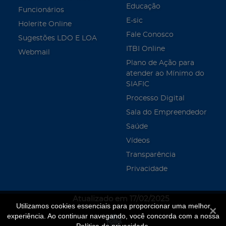
Educação
Funcionários
E-sic
Holerite Online
Fale Conosco
Sugestões LDO E LOA
ITBI Online
Webmail
Plano de Ação para
atender ao Mínimo do
SIAFIC
Processo Digital
Sala do Empreendedor
Saúde
Vídeos
Transparência
Privacidade
Atualizado em 17/02/2025
Utilizamos cookies essenciais para proporcionar uma melhor
Fecha
experiência. Ao continuar navegando, você concorda com a nossa