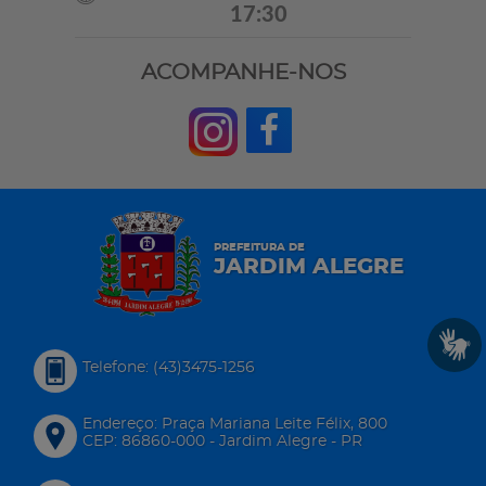
17:30
ACOMPANHE-NOS
PREFEITURA DE
JARDIM ALEGRE
Telefone: (43)3475-1256
Endereço: Praça Mariana Leite Félix, 800
CEP: 86860-000 - Jardim Alegre - PR