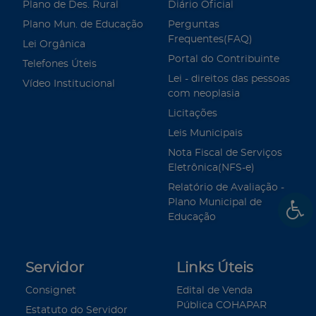
Plano de Des. Rural
Diário Oficial
Plano Mun. de Educação
Perguntas
Frequentes(FAQ)
Lei Orgânica
Portal do Contribuinte
Telefones Úteis
Lei - direitos das pessoas
Vídeo Institucional
com neoplasia
Licitações
Leis Municipais
Nota Fiscal de Serviços
Eletrônica(NFS-e)
Relatório de Avaliação -
Plano Municipal de
Educação
Servidor
Links Úteis
Consignet
Edital de Venda
Pública COHAPAR
Estatuto do Servidor