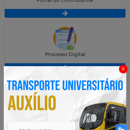
Portal do Contribuinte
Processo Digital
x
Radar Transparência Pública