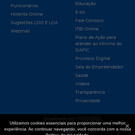
Educação
Funcionários
E-sic
Holerite Online
Fale Conosco
Sugestões LDO E LOA
ITBI Online
Webmail
Plano de Ação para
atender ao Mínimo do
SIAFIC
Processo Digital
Sala do Empreendedor
Saúde
Vídeos
Transparência
Privacidade
Atualizado em 17/02/2025
Utilizamos cookies essenciais para proporcionar uma melhor
Fecha
experiência. Ao continuar navegando, você concorda com a nossa