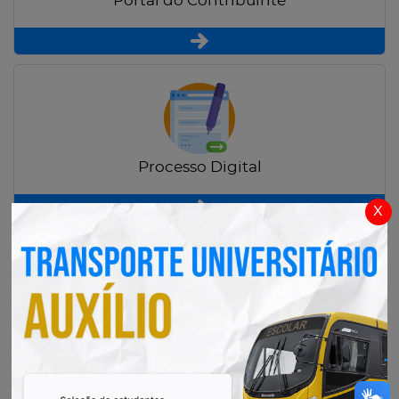
Portal do Contribuinte
Processo Digital
x
Radar Transparência Pública