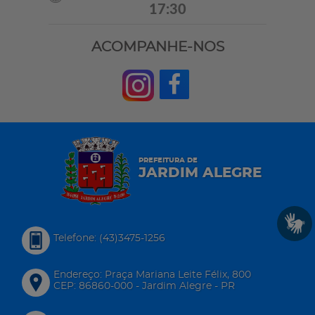
17:30
ACOMPANHE-NOS
PREFEITURA DE
JARDIM ALEGRE
Telefone: (43)3475-1256
Endereço: Praça Mariana Leite Félix, 800
CEP: 86860-000 - Jardim Alegre - PR