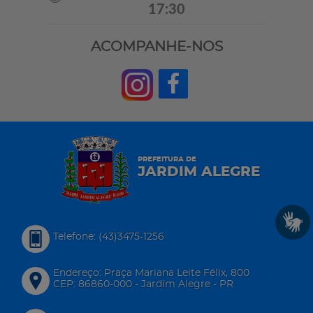
17:30
ACOMPANHE-NOS
PREFEITURA DE
JARDIM ALEGRE
Telefone: (43)3475-1256
Endereço: Praça Mariana Leite Félix, 800
CEP: 86860-000 - Jardim Alegre - PR