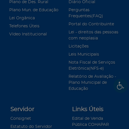
Plano de Des. Rural
Diário Oficial
Plano Mun. de Educação
Perguntas
Frequentes(FAQ)
Lei Orgânica
Portal do Contribuinte
Telefones Úteis
Lei - direitos das pessoas
Vídeo Institucional
com neoplasia
Licitações
Leis Municipais
Nota Fiscal de Serviços
Eletrônica(NFS-e)
Relatório de Avaliação -
Plano Municipal de
Educação
Servidor
Links Úteis
Consignet
Edital de Venda
Pública COHAPAR
Estatuto do Servidor