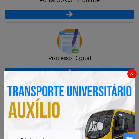
Portal do Contribuinte
Processo Digital
x
Radar Transparência Pública