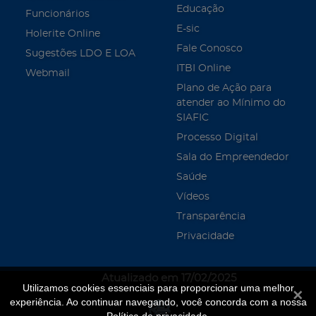
Educação
Funcionários
E-sic
Holerite Online
Fale Conosco
Sugestões LDO E LOA
ITBI Online
Webmail
Plano de Ação para
atender ao Mínimo do
SIAFIC
Processo Digital
Sala do Empreendedor
Saúde
Vídeos
Transparência
Privacidade
Atualizado em 17/02/2025
Utilizamos cookies essenciais para proporcionar uma melhor
Fecha
experiência. Ao continuar navegando, você concorda com a nossa