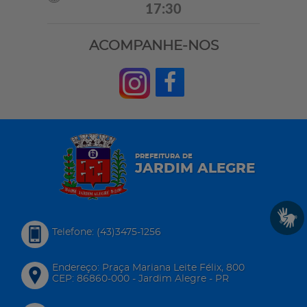
17:30
ACOMPANHE-NOS
PREFEITURA DE
JARDIM ALEGRE
Telefone: (43)3475-1256
Endereço: Praça Mariana Leite Félix, 800
CEP: 86860-000 - Jardim Alegre - PR