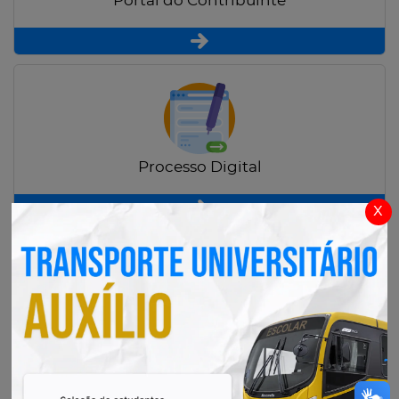
Portal do Contribuinte
Processo Digital
x
Radar Transparência Pública