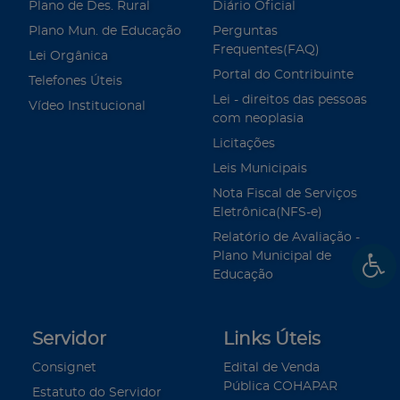
Plano de Des. Rural
Diário Oficial
Plano Mun. de Educação
Perguntas
Frequentes(FAQ)
Lei Orgânica
Portal do Contribuinte
Telefones Úteis
Lei - direitos das pessoas
Vídeo Institucional
com neoplasia
Licitações
Leis Municipais
Nota Fiscal de Serviços
Eletrônica(NFS-e)
Relatório de Avaliação -
Plano Municipal de
Educação
Servidor
Links Úteis
Consignet
Edital de Venda
Pública COHAPAR
Estatuto do Servidor