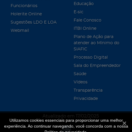
Educação
Funcionários
E-sic
Holerite Online
Fale Conosco
Sugestões LDO E LOA
ITBI Online
Webmail
Plano de Ação para
atender ao Mínimo do
SIAFIC
Processo Digital
Sala do Empreendedor
Saúde
Vídeos
Transparência
Privacidade
Atualizado em 17/02/2025
Utilizamos cookies essenciais para proporcionar uma melhor
Fecha
experiência. Ao continuar navegando, você concorda com a nossa