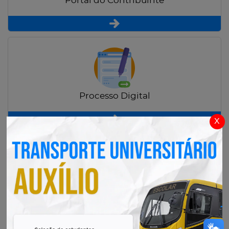
Portal do Contribuinte
Processo Digital
x
Radar Transparência Pública