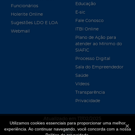
Educação
Funcionários
E-sic
Holerite Online
Fale Conosco
Sugestões LDO E LOA
ITBI Online
Webmail
Plano de Ação para
atender ao Mínimo do
SIAFIC
Processo Digital
Sala do Empreendedor
Saúde
Vídeos
Transparência
Privacidade
Atualizado em 17/02/2025
Utilizamos cookies essenciais para proporcionar uma melhor
Fecha
experiência. Ao continuar navegando, você concorda com a nossa