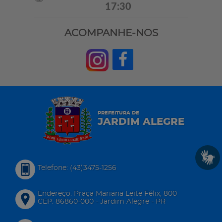
17:30
ACOMPANHE-NOS
PREFEITURA DE
JARDIM ALEGRE
Telefone: (43)3475-1256
Endereço: Praça Mariana Leite Félix, 800
CEP: 86860-000 - Jardim Alegre - PR