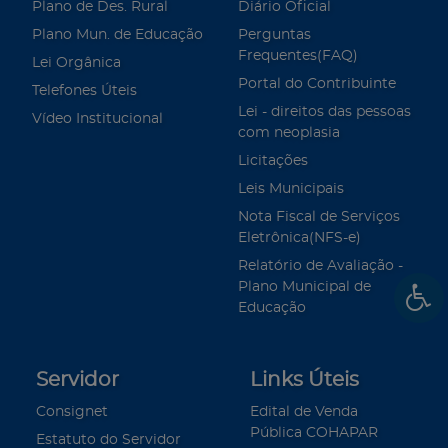
Plano de Des. Rural
Diário Oficial
Plano Mun. de Educação
Perguntas
Frequentes(FAQ)
Lei Orgânica
Portal do Contribuinte
Telefones Úteis
Lei - direitos das pessoas
Vídeo Institucional
com neoplasia
Licitações
Leis Municipais
Nota Fiscal de Serviços
Eletrônica(NFS-e)
Relatório de Avaliação -
Plano Municipal de
Educação
Servidor
Links Úteis
Consignet
Edital de Venda
Pública COHAPAR
Estatuto do Servidor