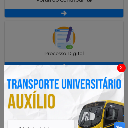
Portal do Contribuinte
Processo Digital
x
Radar Transparência Pública