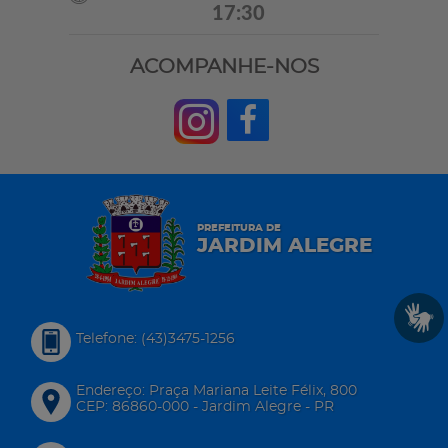
17:30
ACOMPANHE-NOS
PREFEITURA DE
JARDIM ALEGRE
Telefone: (43)3475-1256
Endereço: Praça Mariana Leite Félix, 800
CEP: 86860-000 - Jardim Alegre - PR