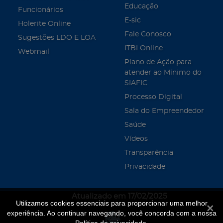
Educação
Funcionários
E-sic
Holerite Online
Fale Conosco
Sugestões LDO E LOA
ITBI Online
Webmail
Plano de Ação para
atender ao Mínimo do
SIAFIC
Processo Digital
Sala do Empreendedor
Saúde
Vídeos
Transparência
Privacidade
Atualizado em 17/02/2025
Utilizamos cookies essenciais para proporcionar uma melhor
Fecha
experiência. Ao continuar navegando, você concorda com a nossa