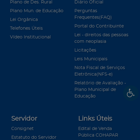
Plano de Des. Rural
Diário Oficial
Plano Mun. de Educação
Perguntas
Frequentes(FAQ)
Lei Orgânica
Portal do Contribuinte
Telefones Úteis
Lei - direitos das pessoas
Vídeo Institucional
com neoplasia
Licitações
Leis Municipais
Nota Fiscal de Serviços
Eletrônica(NFS-e)
Relatório de Avaliação -
Plano Municipal de
Educação
Servidor
Links Úteis
Consignet
Edital de Venda
Pública COHAPAR
Estatuto do Servidor