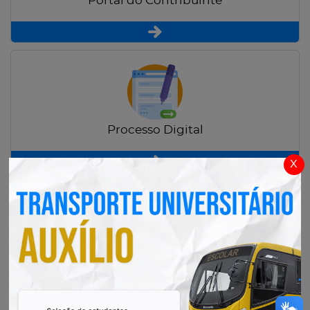
Portal do Contribuinte
Processo Digital
x
Radar Transparência Pública