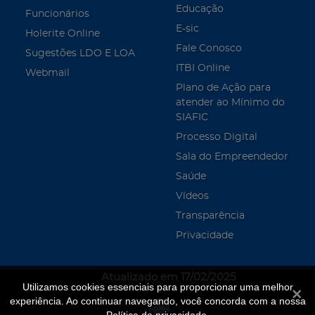
Educação
Funcionários
E-sic
Holerite Online
Fale Conosco
Sugestões LDO E LOA
ITBI Online
Webmail
Plano de Ação para
atender ao Mínimo do
SIAFIC
Processo Digital
Sala do Empreendedor
Saúde
Vídeos
Transparência
Privacidade
Atualizado em 17/02/2025
Utilizamos cookies essenciais para proporcionar uma melhor
Fecha
experiência. Ao continuar navegando, você concorda com a nossa