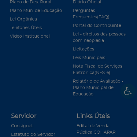
Plano de Des. Rural
Diário Oficial
Plano Mun. de Educação
Perguntas
Frequentes(FAQ)
Lei Orgânica
Portal do Contribuinte
Telefones Úteis
Lei - direitos das pessoas
Vídeo Institucional
com neoplasia
Licitações
Leis Municipais
Nota Fiscal de Serviços
Eletrônica(NFS-e)
Relatório de Avaliação -
Plano Municipal de
Educação
Servidor
Links Úteis
Consignet
Edital de Venda
Pública COHAPAR
Estatuto do Servidor