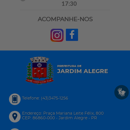
17:30
ACOMPANHE-NOS
PREFEITURA DE
JARDIM ALEGRE
Telefone: (43)3475-1256
Endereço: Praça Mariana Leite Félix, 800
CEP: 86860-000 - Jardim Alegre - PR