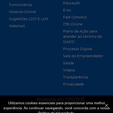
Educação
Funcionários
E-sic
Holerite Online
Fale Conosco
Sugestões LDO E LOA
ITBI Online
Webmail
Plano de Ação para
atender ao Mínimo do
SIAFIC
Processo Digital
Sala do Empreendedor
Saúde
Vídeos
Transparência
Privacidade
Atualizado em 17/02/2025
Utilizamos cookies essenciais para proporcionar uma melhor
Fecha
experiência. Ao continuar navegando, você concorda com a nossa