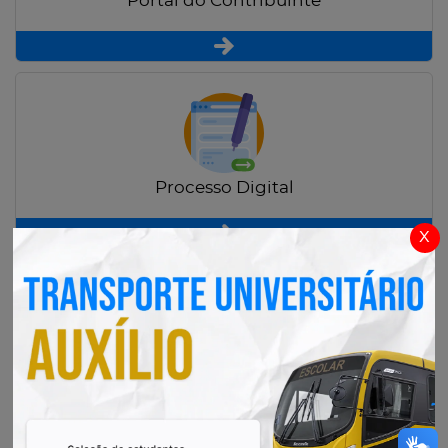
Portal do Contribuinte
Processo Digital
x
Radar Transparência Pública