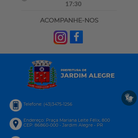
17:30
ACOMPANHE-NOS
PREFEITURA DE
JARDIM ALEGRE
Telefone: (43)3475-1256
Endereço: Praça Mariana Leite Félix, 800
CEP: 86860-000 - Jardim Alegre - PR