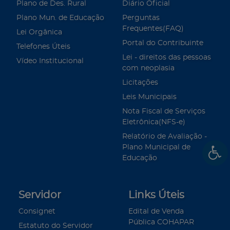
Plano de Des. Rural
Diário Oficial
Plano Mun. de Educação
Perguntas
Frequentes(FAQ)
Lei Orgânica
Portal do Contribuinte
Telefones Úteis
Lei - direitos das pessoas
Vídeo Institucional
com neoplasia
Licitações
Leis Municipais
Nota Fiscal de Serviços
Eletrônica(NFS-e)
Relatório de Avaliação -
Plano Municipal de
Educação
Servidor
Links Úteis
Consignet
Edital de Venda
Pública COHAPAR
Estatuto do Servidor