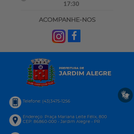
17:30
ACOMPANHE-NOS
PREFEITURA DE
JARDIM ALEGRE
Telefone: (43)3475-1256
Endereço: Praça Mariana Leite Félix, 800
CEP: 86860-000 - Jardim Alegre - PR