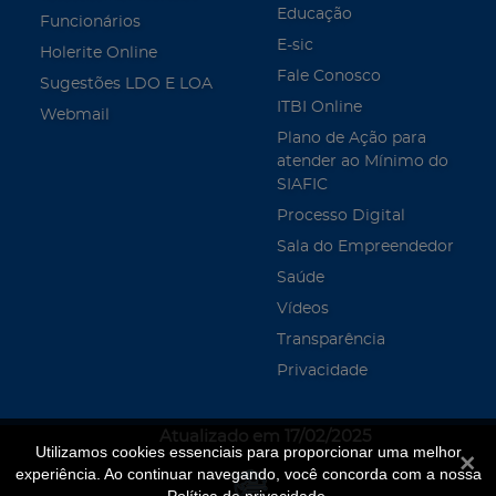
Educação
Funcionários
E-sic
Holerite Online
Fale Conosco
Sugestões LDO E LOA
ITBI Online
Webmail
Plano de Ação para
atender ao Mínimo do
SIAFIC
Processo Digital
Sala do Empreendedor
Saúde
Vídeos
Transparência
Privacidade
Atualizado em 17/02/2025
Utilizamos cookies essenciais para proporcionar uma melhor
Fecha
experiência. Ao continuar navegando, você concorda com a nossa