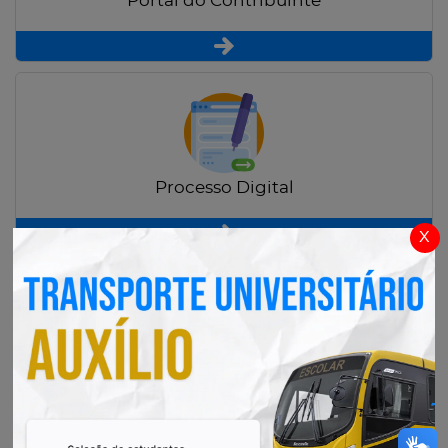
Portal do Contribuinte
Processo Digital
x
Radar Transparência Pública