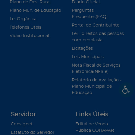
Plano de Des. Rural
Diário Oficial
Plano Mun. de Educação
Perguntas
Frequentes(FAQ)
Lei Orgânica
Portal do Contribuinte
Telefones Úteis
Lei - direitos das pessoas
Vídeo Institucional
com neoplasia
Licitações
Leis Municipais
Nota Fiscal de Serviços
Eletrônica(NFS-e)
Relatório de Avaliação -
Plano Municipal de
Educação
Servidor
Links Úteis
Consignet
Edital de Venda
Pública COHAPAR
Estatuto do Servidor