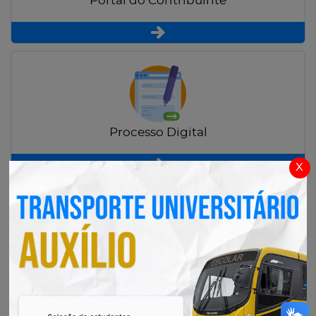
Portal do Contribuinte
Processo Digital
x
Radar Transparência Pública