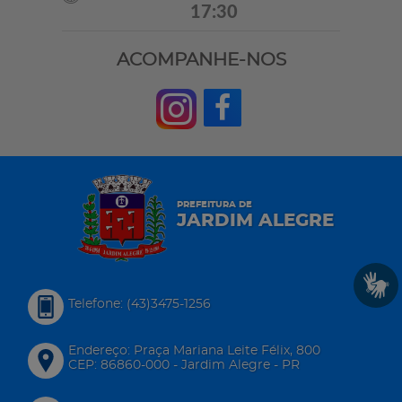
17:30
ACOMPANHE-NOS
PREFEITURA DE
JARDIM ALEGRE
Telefone: (43)3475-1256
Endereço: Praça Mariana Leite Félix, 800
CEP: 86860-000 - Jardim Alegre - PR