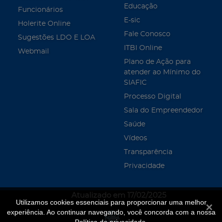
Educação
Funcionários
E-sic
Holerite Online
Fale Conosco
Sugestões LDO E LOA
ITBI Online
Webmail
Plano de Ação para
atender ao Mínimo do
SIAFIC
Processo Digital
Sala do Empreendedor
Saúde
Vídeos
Transparência
Privacidade
Atualizado em 17/02/2025
Utilizamos cookies essenciais para proporcionar uma melhor
Fecha
experiência. Ao continuar navegando, você concorda com a nossa