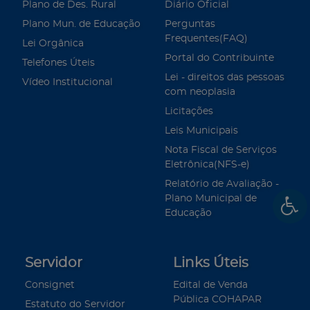
Plano de Des. Rural
Diário Oficial
Plano Mun. de Educação
Perguntas
Frequentes(FAQ)
Lei Orgânica
Portal do Contribuinte
Telefones Úteis
Lei - direitos das pessoas
Vídeo Institucional
com neoplasia
Licitações
Leis Municipais
Nota Fiscal de Serviços
Eletrônica(NFS-e)
Relatório de Avaliação -
Plano Municipal de
Educação
Servidor
Links Úteis
Consignet
Edital de Venda
Pública COHAPAR
Estatuto do Servidor