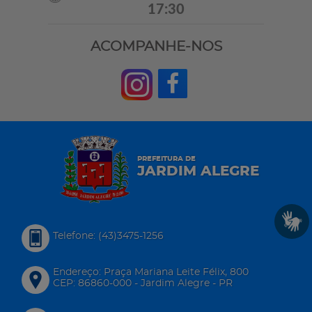
17:30
ACOMPANHE-NOS
PREFEITURA DE
JARDIM ALEGRE
Telefone: (43)3475-1256
Endereço: Praça Mariana Leite Félix, 800
CEP: 86860-000 - Jardim Alegre - PR