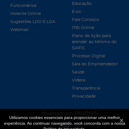
Educação
Funcionários
E-sic
Holerite Online
Fale Conosco
Sugestões LDO E LOA
ITBI Online
Webmail
Plano de Ação para
atender ao Mínimo do
SIAFIC
Processo Digital
Sala do Empreendedor
Saúde
Vídeos
Transparência
Privacidade
Atualizado em 17/02/2025
Utilizamos cookies essenciais para proporcionar uma melhor
Fecha
experiência. Ao continuar navegando, você concorda com a nossa