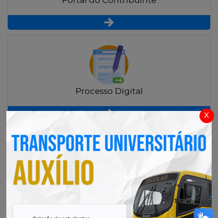
Portal do Contribuinte
Processo Digital
x
Radar Transparência Pública