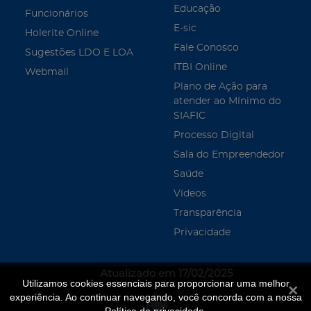
Educação
Funcionários
E-sic
Holerite Online
Fale Conosco
Sugestões LDO E LOA
ITBI Online
Webmail
Plano de Ação para
atender ao Mínimo do
SIAFIC
Processo Digital
Sala do Empreendedor
Saúde
Vídeos
Transparência
Privacidade
Atualizado em 17/02/2025
Utilizamos cookies essenciais para proporcionar uma melhor
Fecha
experiência. Ao continuar navegando, você concorda com a nossa