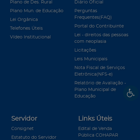
Plano de Des. Rural
Diário Oficial
Plano Mun. de Educação
Perguntas
Frequentes(FAQ)
Lei Orgânica
Portal do Contribuinte
Telefones Úteis
Lei - direitos das pessoas
Vídeo Institucional
com neoplasia
Licitações
Leis Municipais
Nota Fiscal de Serviços
Eletrônica(NFS-e)
Relatório de Avaliação -
Plano Municipal de
Educação
Servidor
Links Úteis
Consignet
Edital de Venda
Pública COHAPAR
Estatuto do Servidor