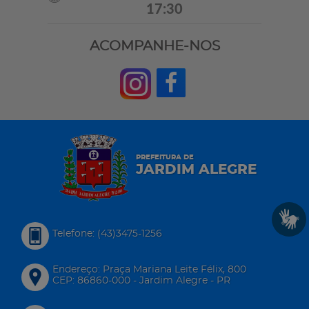
17:30
ACOMPANHE-NOS
PREFEITURA DE
JARDIM ALEGRE
Telefone: (43)3475-1256
Endereço: Praça Mariana Leite Félix, 800
CEP: 86860-000 - Jardim Alegre - PR