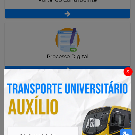
Portal do Contribuinte
Processo Digital
x
Radar Transparência Pública