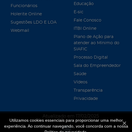
Educação
Funcionários
E-sic
Holerite Online
Fale Conosco
Sugestões LDO E LOA
ITBI Online
Webmail
Plano de Ação para
atender ao Mínimo do
SIAFIC
Processo Digital
Sala do Empreendedor
Saúde
Vídeos
Transparência
Privacidade
Atualizado em 17/02/2025
Utilizamos cookies essenciais para proporcionar uma melhor
Fecha
experiência. Ao continuar navegando, você concorda com a nossa