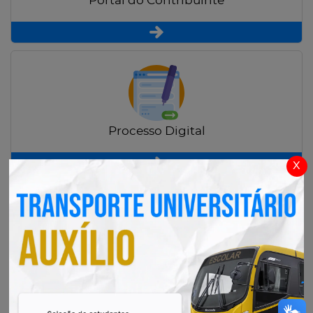
Portal do Contribuinte
Processo Digital
x
Radar Transparência Pública