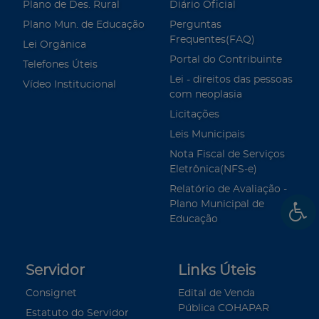
Plano de Des. Rural
Diário Oficial
Plano Mun. de Educação
Perguntas
Frequentes(FAQ)
Lei Orgânica
Portal do Contribuinte
Telefones Úteis
Lei - direitos das pessoas
Vídeo Institucional
com neoplasia
Licitações
Leis Municipais
Nota Fiscal de Serviços
Eletrônica(NFS-e)
Relatório de Avaliação -
Plano Municipal de
Educação
Servidor
Links Úteis
Consignet
Edital de Venda
Pública COHAPAR
Estatuto do Servidor