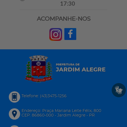
17:30
ACOMPANHE-NOS
PREFEITURA DE
JARDIM ALEGRE
Telefone: (43)3475-1256
Endereço: Praça Mariana Leite Félix, 800
CEP: 86860-000 - Jardim Alegre - PR