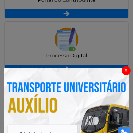
Portal do Contribuinte
Processo Digital
x
Radar Transparência Pública