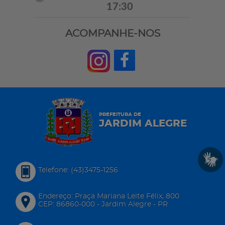
17:30
ACOMPANHE-NOS
PREFEITURA DE
JARDIM ALEGRE
Telefone: (43)3475-1256
Endereço: Praça Mariana Leite Félix, 800
CEP: 86860-000 - Jardim Alegre - PR