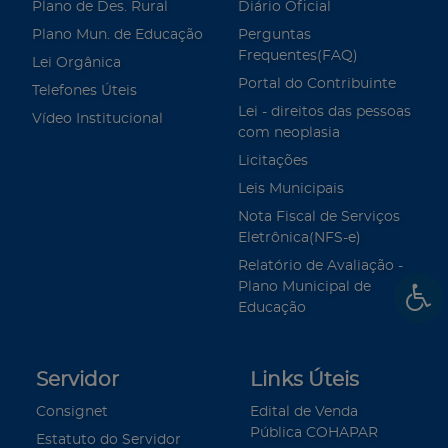
Plano de Des. Rural
Diário Oficial
Plano Mun. de Educação
Perguntas
Frequentes(FAQ)
Lei Orgânica
Portal do Contribuinte
Telefones Úteis
Lei - direitos das pessoas
Vídeo Institucional
com neoplasia
Licitações
Leis Municipais
Nota Fiscal de Serviços
Eletrônica(NFS-e)
Relatório de Avaliação -
Plano Municipal de
Educação
Servidor
Links Úteis
Consignet
Edital de Venda
Pública COHAPAR
Estatuto do Servidor