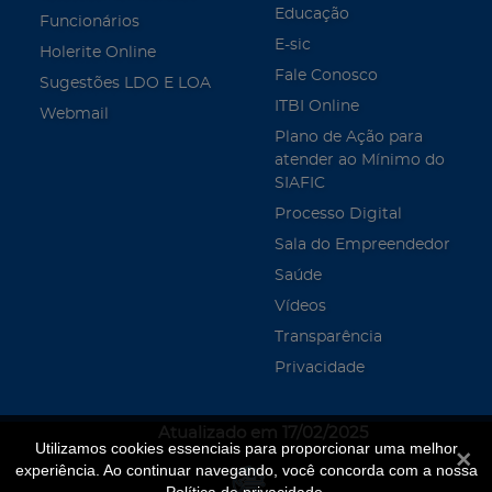
Educação
Funcionários
E-sic
Holerite Online
Fale Conosco
Sugestões LDO E LOA
ITBI Online
Webmail
Plano de Ação para
atender ao Mínimo do
SIAFIC
Processo Digital
Sala do Empreendedor
Saúde
Vídeos
Transparência
Privacidade
Atualizado em 17/02/2025
Utilizamos cookies essenciais para proporcionar uma melhor
Fecha
experiência. Ao continuar navegando, você concorda com a nossa