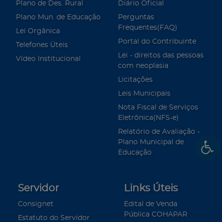
Plano de Des. Rural
Diário Oficial
Plano Mun. de Educação
Perguntas
Frequentes(FAQ)
Lei Orgânica
Portal do Contribuinte
Telefones Úteis
Lei - direitos das pessoas
Vídeo Institucional
com neoplasia
Licitações
Leis Municipais
Nota Fiscal de Serviços
Eletrônica(NFS-e)
Relatório de Avaliação -
Plano Municipal de
Educação
Servidor
Links Úteis
Consignet
Edital de Venda
Pública COHAPAR
Estatuto do Servidor