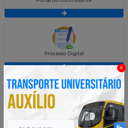
Portal do Contribuinte
Processo Digital
x
Radar Transparência Pública