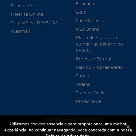
Educação
Funcionários
E-sic
Holerite Online
Fale Conosco
Sugestões LDO E LOA
ITBI Online
Webmail
Plano de Ação para
atender ao Mínimo do
SIAFIC
Processo Digital
Sala do Empreendedor
Saúde
Vídeos
Transparência
Privacidade
Atualizado em 17/02/2025
Utilizamos cookies essenciais para proporcionar uma melhor
Fecha
experiência. Ao continuar navegando, você concorda com a nossa