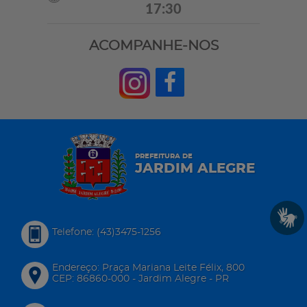
17:30
ACOMPANHE-NOS
PREFEITURA DE
JARDIM ALEGRE
Telefone: (43)3475-1256
Endereço: Praça Mariana Leite Félix, 800
CEP: 86860-000 - Jardim Alegre - PR