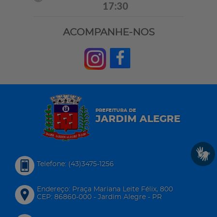
17:30
ACOMPANHE-NOS
PREFEITURA DE
JARDIM ALEGRE
Telefone: (43)3475-1256
Endereço: Praça Mariana Leite Félix, 800
CEP: 86860-000 - Jardim Alegre - PR