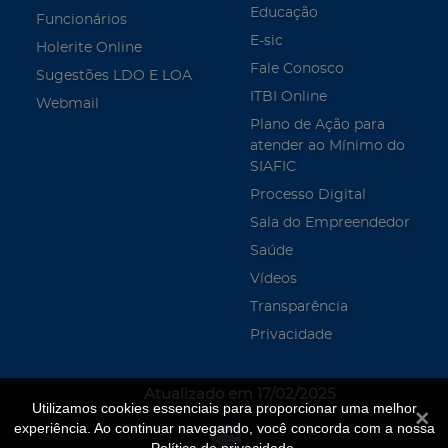
Educação
Funcionários
E-sic
Holerite Online
Fale Conosco
Sugestões LDO E LOA
ITBI Online
Webmail
Plano de Ação para
atender ao Mínimo do
SIAFIC
Processo Digital
Sala do Empreendedor
Saúde
Vídeos
Transparência
Privacidade
Atualizado em 17/02/2025
Utilizamos cookies essenciais para proporcionar uma melhor
Fecha
experiência. Ao continuar navegando, você concorda com a nossa