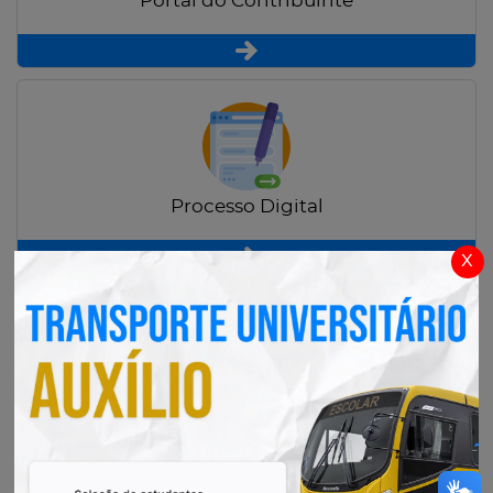
Portal do Contribuinte
Processo Digital
x
Radar Transparência Pública