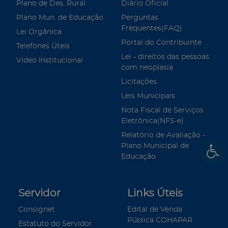
Plano de Des. Rural
Diário Oficial
Plano Mun. de Educação
Perguntas
Frequentes(FAQ)
Lei Orgânica
Portal do Contribuinte
Telefones Úteis
Lei - direitos das pessoas
Vídeo Institucional
com neoplasia
Licitações
Leis Municipais
Nota Fiscal de Serviços
Eletrônica(NFS-e)
Relatório de Avaliação -
Plano Municipal de
Educação
Servidor
Links Úteis
Consignet
Edital de Venda
Pública COHAPAR
Estatuto do Servidor