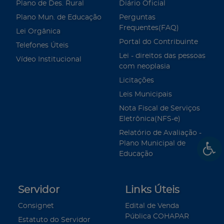
Plano de Des. Rural
Diário Oficial
Plano Mun. de Educação
Perguntas
Frequentes(FAQ)
Lei Orgânica
Portal do Contribuinte
Telefones Úteis
Lei - direitos das pessoas
Vídeo Institucional
com neoplasia
Licitações
Leis Municipais
Nota Fiscal de Serviços
Eletrônica(NFS-e)
Relatório de Avaliação -
Plano Municipal de
Educação
Servidor
Links Úteis
Consignet
Edital de Venda
Pública COHAPAR
Estatuto do Servidor