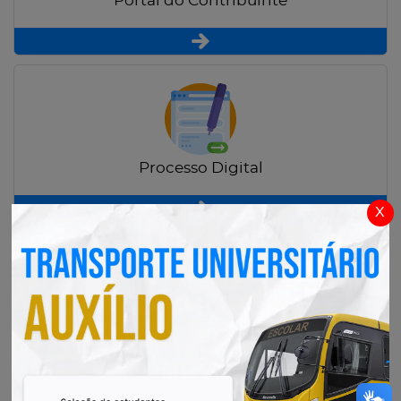
Portal do Contribuinte
Processo Digital
x
Radar Transparência Pública