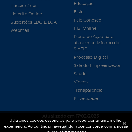
Educação
Funcionários
E-sic
Holerite Online
Fale Conosco
Sugestões LDO E LOA
ITBI Online
Webmail
Plano de Ação para
atender ao Mínimo do
SIAFIC
Processo Digital
Sala do Empreendedor
Saúde
Vídeos
Transparência
Privacidade
Atualizado em 17/02/2025
Utilizamos cookies essenciais para proporcionar uma melhor
Fecha
experiência. Ao continuar navegando, você concorda com a nossa