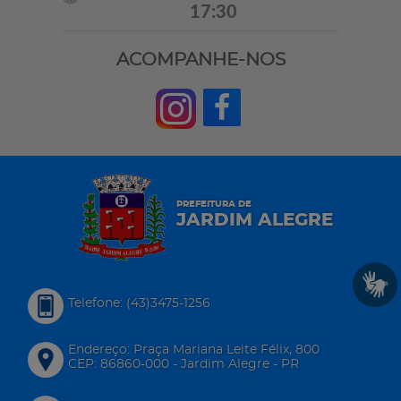
17:30
ACOMPANHE-NOS
PREFEITURA DE
JARDIM ALEGRE
Telefone: (43)3475-1256
Endereço: Praça Mariana Leite Félix, 800
CEP: 86860-000 - Jardim Alegre - PR