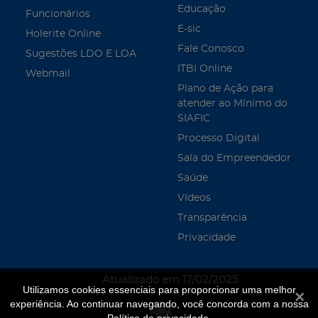
Educação
Funcionários
E-sic
Holerite Online
Fale Conosco
Sugestões LDO E LOA
ITBI Online
Webmail
Plano de Ação para
atender ao Mínimo do
SIAFIC
Processo Digital
Sala do Empreendedor
Saúde
Vídeos
Transparência
Privacidade
Atualizado em 17/02/2025
Utilizamos cookies essenciais para proporcionar uma melhor
Fecha
experiência. Ao continuar navegando, você concorda com a nossa