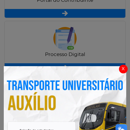
Portal do Contribuinte
Processo Digital
x
Radar Transparência Pública