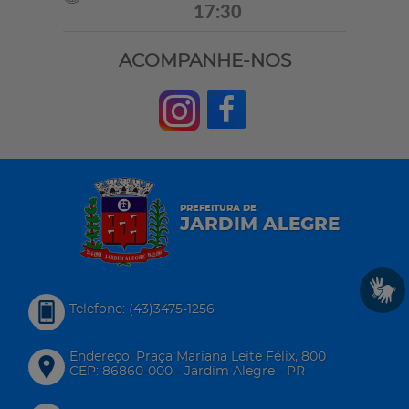
17:30
ACOMPANHE-NOS
PREFEITURA DE
JARDIM ALEGRE
Telefone: (43)3475-1256
Endereço: Praça Mariana Leite Félix, 800
CEP: 86860-000 - Jardim Alegre - PR