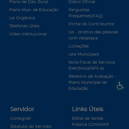
Plano de Des. Rural
Diário Oficial
Plano Mun. de Educação
Perguntas
Frequentes(FAQ)
Lei Orgânica
Portal do Contribuinte
Telefones Úteis
Lei - direitos das pessoas
Vídeo Institucional
com neoplasia
Licitações
Leis Municipais
Nota Fiscal de Serviços
Eletrônica(NFS-e)
Relatório de Avaliação -
Plano Municipal de
Educação
Servidor
Links Úteis
Consignet
Edital de Venda
Pública COHAPAR
Estatuto do Servidor