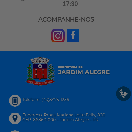
17:30
ACOMPANHE-NOS
PREFEITURA DE
JARDIM ALEGRE
Telefone: (43)3475-1256
Endereço: Praça Mariana Leite Félix, 800
CEP: 86860-000 - Jardim Alegre - PR