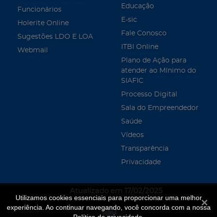
Educação
Funcionários
E-sic
Holerite Online
Fale Conosco
Sugestões LDO E LOA
ITBI Online
Webmail
Plano de Ação para
atender ao Mínimo do
SIAFIC
Processo Digital
Sala do Empreendedor
Saúde
Vídeos
Transparência
Privacidade
Atualizado em 17/02/2025
Utilizamos cookies essenciais para proporcionar uma melhor
Fecha
experiência. Ao continuar navegando, você concorda com a nossa