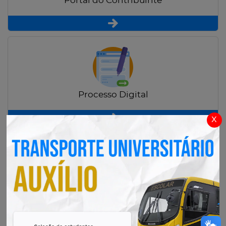
Portal do Contribuinte
Processo Digital
x
Radar Transparência Pública