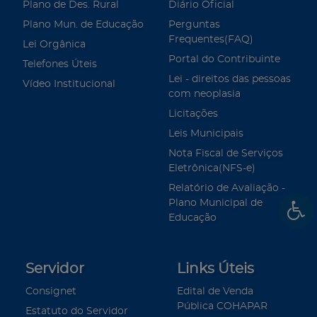
Plano de Des. Rural
Diário Oficial
Plano Mun. de Educação
Perguntas
Frequentes(FAQ)
Lei Orgânica
Portal do Contribuinte
Telefones Úteis
Lei - direitos das pessoas
Vídeo Institucional
com neoplasia
Licitações
Leis Municipais
Nota Fiscal de Serviços
Eletrônica(NFS-e)
Relatório de Avaliação -
Plano Municipal de
Educação
Servidor
Links Úteis
Consignet
Edital de Venda
Pública COHAPAR
Estatuto do Servidor