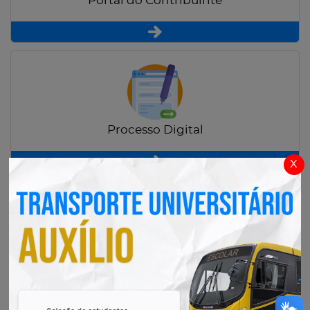
Portal do Contribuinte
Processo Digital
x
Radar Transparência Pública