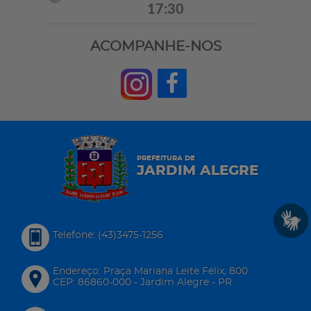
17:30
ACOMPANHE-NOS
PREFEITURA DE
JARDIM ALEGRE
Telefone: (43)3475-1256
Endereço: Praça Mariana Leite Félix, 800
CEP: 86860-000 - Jardim Alegre - PR