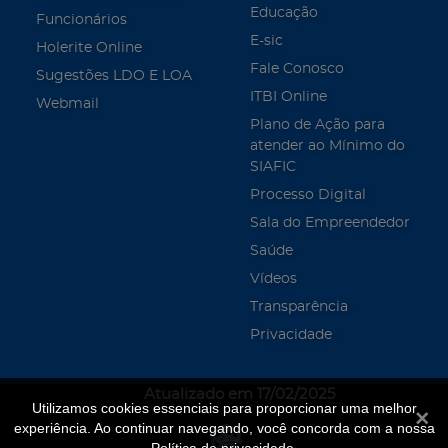
Educação
Funcionários
E-sic
Holerite Online
Fale Conosco
Sugestões LDO E LOA
ITBI Online
Webmail
Plano de Ação para
atender ao Mínimo do
SIAFIC
Processo Digital
Sala do Empreendedor
Saúde
Vídeos
Transparência
Privacidade
Atualizado em 17/02/2025
Utilizamos cookies essenciais para proporcionar uma melhor
Fecha
experiência. Ao continuar navegando, você concorda com a nossa