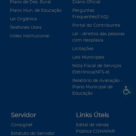
Plano de Des. Rural
Diário Oficial
Plano Mun. de Educação
Perguntas
Frequentes(FAQ)
Lei Orgânica
Portal do Contribuinte
Telefones Úteis
Lei - direitos das pessoas
Vídeo Institucional
com neoplasia
Licitações
Leis Municipais
Nota Fiscal de Serviços
Eletrônica(NFS-e)
Relatório de Avaliação -
Plano Municipal de
Educação
Servidor
Links Úteis
Consignet
Edital de Venda
Pública COHAPAR
Estatuto do Servidor