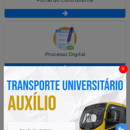
Portal do Contribuinte
Processo Digital
x
Radar Transparência Pública