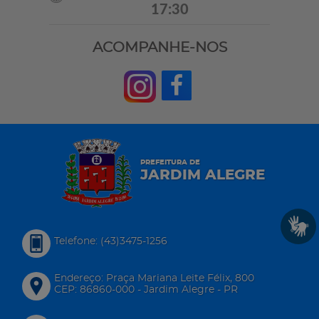
17:30
ACOMPANHE-NOS
PREFEITURA DE
JARDIM ALEGRE
Telefone: (43)3475-1256
Endereço: Praça Mariana Leite Félix, 800
CEP: 86860-000 - Jardim Alegre - PR