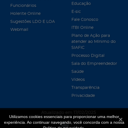
Educação
Funcionários
E-sic
Holerite Online
Fale Conosco
Sugestões LDO E LOA
ITBI Online
Webmail
Plano de Ação para
atender ao Mínimo do
SIAFIC
Processo Digital
Sala do Empreendedor
Saúde
Vídeos
Transparência
Privacidade
Atualizado em 17/02/2025
Utilizamos cookies essenciais para proporcionar uma melhor
Fecha
experiência. Ao continuar navegando, você concorda com a nossa