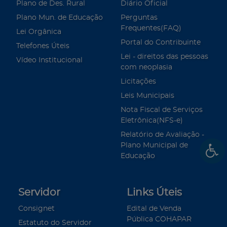
Plano de Des. Rural
Diário Oficial
Plano Mun. de Educação
Perguntas
Frequentes(FAQ)
Lei Orgânica
Portal do Contribuinte
Telefones Úteis
Lei - direitos das pessoas
Vídeo Institucional
com neoplasia
Licitações
Leis Municipais
Nota Fiscal de Serviços
Eletrônica(NFS-e)
Relatório de Avaliação -
Plano Municipal de
Educação
Servidor
Links Úteis
Consignet
Edital de Venda
Pública COHAPAR
Estatuto do Servidor