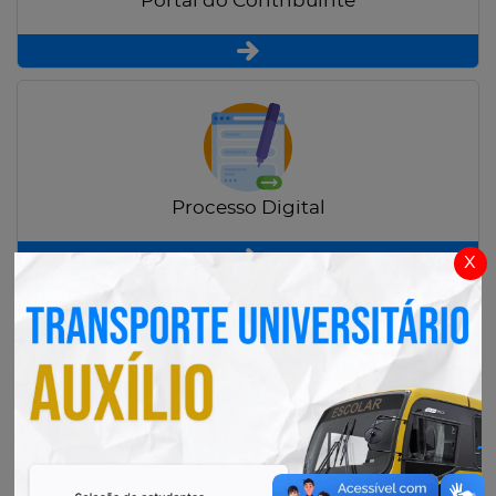
Portal do Contribuinte
Processo Digital
x
Radar Transparência Pública