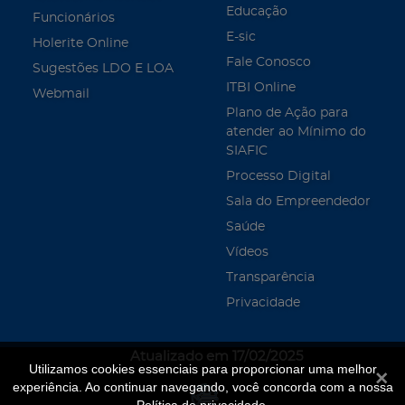
Educação
Funcionários
E-sic
Holerite Online
Fale Conosco
Sugestões LDO E LOA
ITBI Online
Webmail
Plano de Ação para
atender ao Mínimo do
SIAFIC
Processo Digital
Sala do Empreendedor
Saúde
Vídeos
Transparência
Privacidade
Atualizado em 17/02/2025
Utilizamos cookies essenciais para proporcionar uma melhor
Fecha
experiência. Ao continuar navegando, você concorda com a nossa