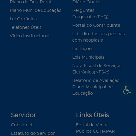
Plano de Des. Rural
Diário Oficial
Plano Mun. de Educação
Perguntas
Frequentes(FAQ)
Lei Orgânica
Portal do Contribuinte
Telefones Úteis
Lei - direitos das pessoas
Vídeo Institucional
com neoplasia
Licitações
Leis Municipais
Nota Fiscal de Serviços
Eletrônica(NFS-e)
Relatório de Avaliação -
Plano Municipal de
Educação
Servidor
Links Úteis
Consignet
Edital de Venda
Pública COHAPAR
Estatuto do Servidor