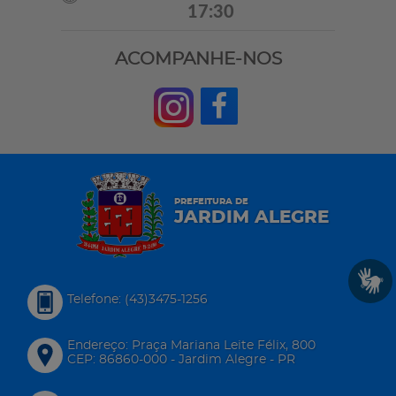
17:30
ACOMPANHE-NOS
PREFEITURA DE
JARDIM ALEGRE
Telefone: (43)3475-1256
Endereço: Praça Mariana Leite Félix, 800
CEP: 86860-000 - Jardim Alegre - PR