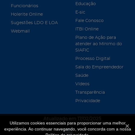
Educação
Funcionários
E-sic
Holerite Online
Fale Conosco
Sugestões LDO E LOA
ITBI Online
Webmail
Plano de Ação para
atender ao Mínimo do
SIAFIC
Processo Digital
Sala do Empreendedor
Saúde
Vídeos
Transparência
Privacidade
Atualizado em 17/02/2025
Utilizamos cookies essenciais para proporcionar uma melhor
Fecha
experiência. Ao continuar navegando, você concorda com a nossa