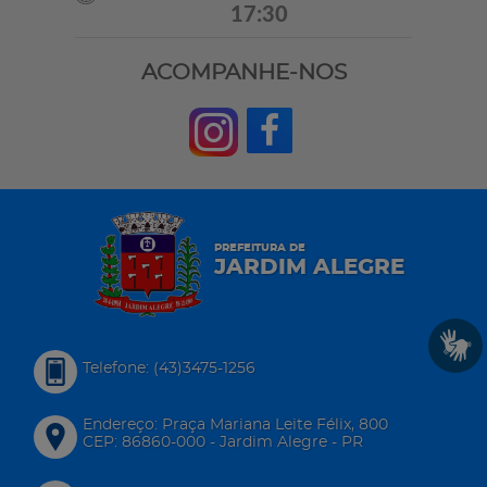
17:30
ACOMPANHE-NOS
PREFEITURA DE
JARDIM ALEGRE
Telefone: (43)3475-1256
Endereço: Praça Mariana Leite Félix, 800
CEP: 86860-000 - Jardim Alegre - PR