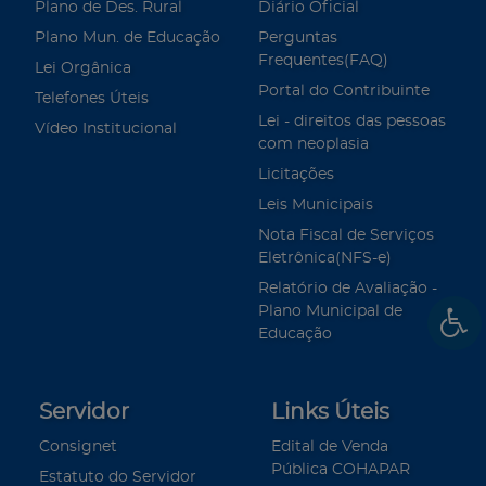
Plano de Des. Rural
Diário Oficial
Plano Mun. de Educação
Perguntas
Frequentes(FAQ)
Lei Orgânica
Portal do Contribuinte
Telefones Úteis
Lei - direitos das pessoas
Vídeo Institucional
com neoplasia
Licitações
Leis Municipais
Nota Fiscal de Serviços
Eletrônica(NFS-e)
Relatório de Avaliação -
Plano Municipal de
Educação
Servidor
Links Úteis
Consignet
Edital de Venda
Pública COHAPAR
Estatuto do Servidor