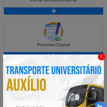
Portal do Contribuinte
Processo Digital
x
Radar Transparência Pública