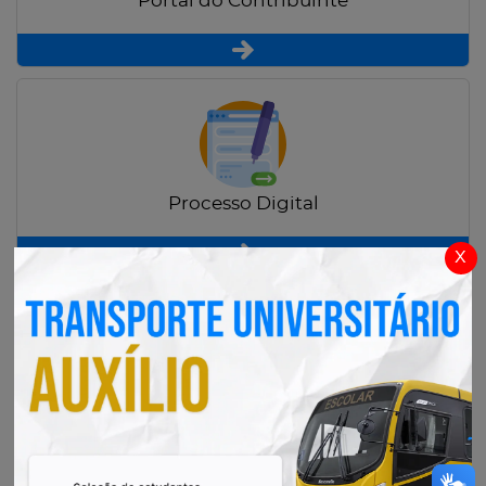
Portal do Contribuinte
Processo Digital
x
Radar Transparência Pública