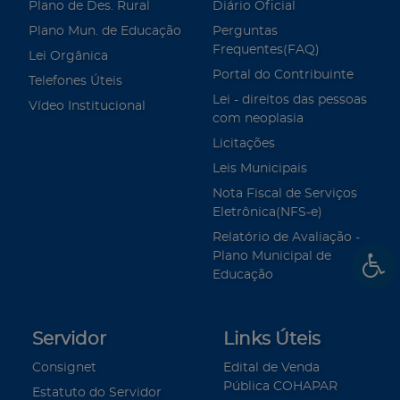
Plano de Des. Rural
Diário Oficial
Plano Mun. de Educação
Perguntas
Frequentes(FAQ)
Lei Orgânica
Portal do Contribuinte
Telefones Úteis
Lei - direitos das pessoas
Vídeo Institucional
com neoplasia
Licitações
Leis Municipais
Nota Fiscal de Serviços
Eletrônica(NFS-e)
Relatório de Avaliação -
Plano Municipal de
Educação
Servidor
Links Úteis
Consignet
Edital de Venda
Pública COHAPAR
Estatuto do Servidor