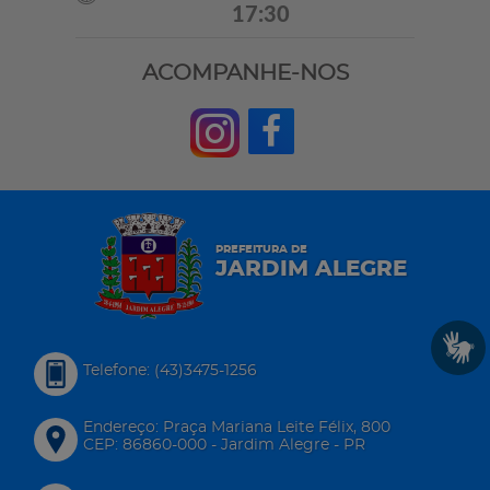
17:30
ACOMPANHE-NOS
PREFEITURA DE
JARDIM ALEGRE
Telefone: (43)3475-1256
Endereço: Praça Mariana Leite Félix, 800
CEP: 86860-000 - Jardim Alegre - PR