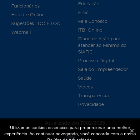
Educação
Funcionários
E-sic
Holerite Online
Fale Conosco
Sugestões LDO E LOA
ITBI Online
Webmail
Plano de Ação para
atender ao Mínimo do
SIAFIC
Processo Digital
Sala do Empreendedor
Saúde
Vídeos
Transparência
Privacidade
Atualizado em 17/02/2025
Utilizamos cookies essenciais para proporcionar uma melhor
Fecha
experiência. Ao continuar navegando, você concorda com a nossa