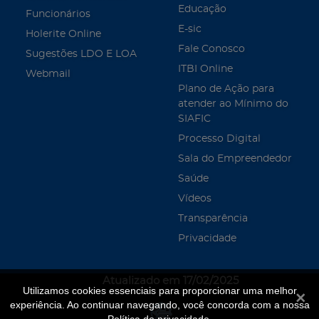
Educação
Funcionários
E-sic
Holerite Online
Fale Conosco
Sugestões LDO E LOA
ITBI Online
Webmail
Plano de Ação para
atender ao Mínimo do
SIAFIC
Processo Digital
Sala do Empreendedor
Saúde
Vídeos
Transparência
Privacidade
Atualizado em 17/02/2025
Utilizamos cookies essenciais para proporcionar uma melhor
Fecha
experiência. Ao continuar navegando, você concorda com a nossa