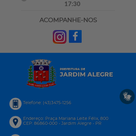
17:30
ACOMPANHE-NOS
PREFEITURA DE
JARDIM ALEGRE
Telefone: (43)3475-1256
Endereço: Praça Mariana Leite Félix, 800
CEP: 86860-000 - Jardim Alegre - PR