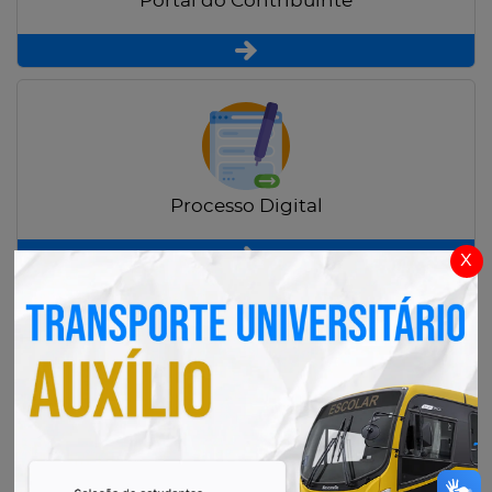
Portal do Contribuinte
Processo Digital
x
Radar Transparência Pública