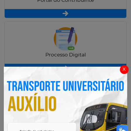
Portal do Contribuinte
Processo Digital
x
Radar Transparência Pública