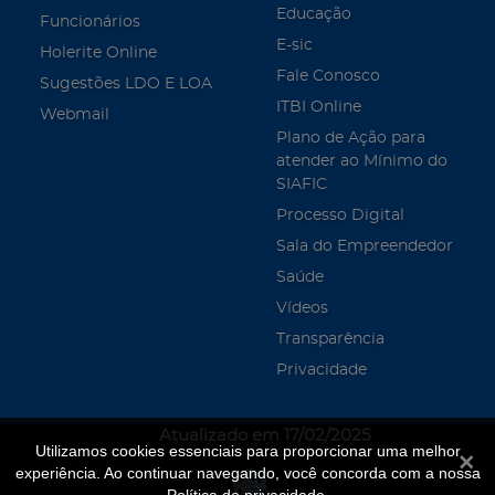
Educação
Funcionários
E-sic
Holerite Online
Fale Conosco
Sugestões LDO E LOA
ITBI Online
Webmail
Plano de Ação para
atender ao Mínimo do
SIAFIC
Processo Digital
Sala do Empreendedor
Saúde
Vídeos
Transparência
Privacidade
Atualizado em 17/02/2025
Utilizamos cookies essenciais para proporcionar uma melhor
Fecha
experiência. Ao continuar navegando, você concorda com a nossa