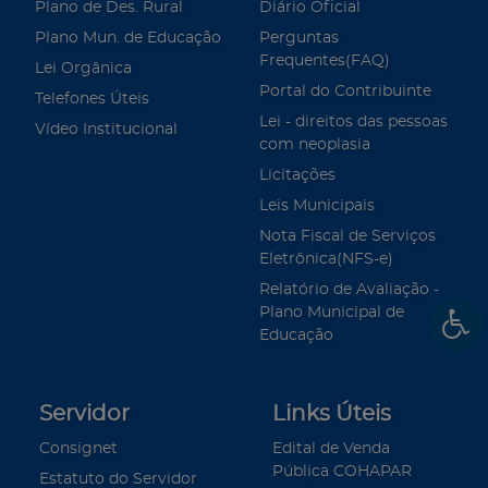
Plano de Des. Rural
Diário Oficial
Plano Mun. de Educação
Perguntas
Frequentes(FAQ)
Lei Orgânica
Portal do Contribuinte
Telefones Úteis
Lei - direitos das pessoas
Vídeo Institucional
com neoplasia
Licitações
Leis Municipais
Nota Fiscal de Serviços
Eletrônica(NFS-e)
Relatório de Avaliação -
Plano Municipal de
Educação
Servidor
Links Úteis
Consignet
Edital de Venda
Pública COHAPAR
Estatuto do Servidor