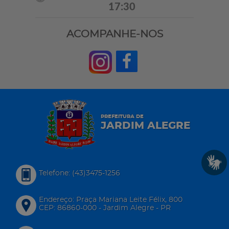
17:30
ACOMPANHE-NOS
PREFEITURA DE
JARDIM ALEGRE
Telefone: (43)3475-1256
Endereço: Praça Mariana Leite Félix, 800
CEP: 86860-000 - Jardim Alegre - PR