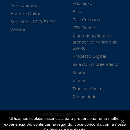
Educação
Funcionários
E-sic
Holerite Online
Fale Conosco
Sugestões LDO E LOA
ITBI Online
Webmail
Plano de Ação para
atender ao Mínimo do
SIAFIC
Processo Digital
Sala do Empreendedor
Saúde
Vídeos
Transparência
Privacidade
Atualizado em 17/02/2025
Utilizamos cookies essenciais para proporcionar uma melhor
Fecha
experiência. Ao continuar navegando, você concorda com a nossa