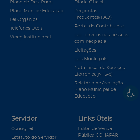
Plano de Des. Rural
Diário Oficial
Plano Mun. de Educação
Perguntas
Frequentes(FAQ)
Lei Orgânica
Portal do Contribuinte
Telefones Úteis
Lei - direitos das pessoas
Vídeo Institucional
com neoplasia
Licitações
Leis Municipais
Nota Fiscal de Serviços
Eletrônica(NFS-e)
Relatório de Avaliação -
Plano Municipal de
Educação
Servidor
Links Úteis
Consignet
Edital de Venda
Pública COHAPAR
Estatuto do Servidor