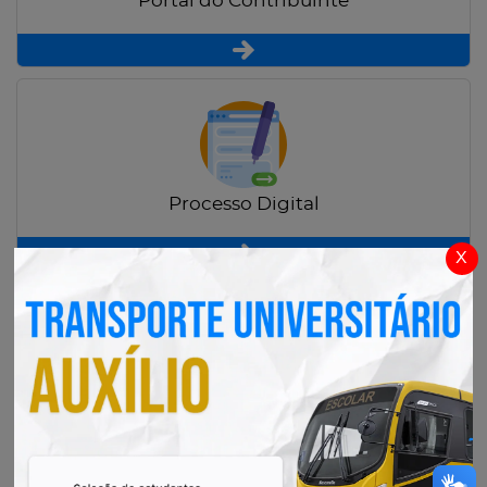
Portal do Contribuinte
Processo Digital
x
Radar Transparência Pública