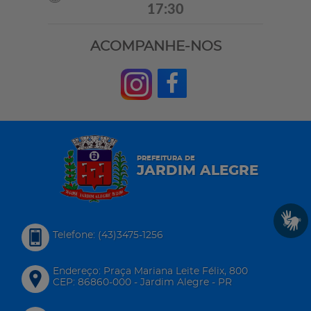
17:30
ACOMPANHE-NOS
PREFEITURA DE
JARDIM ALEGRE
Telefone: (43)3475-1256
Endereço: Praça Mariana Leite Félix, 800
CEP: 86860-000 - Jardim Alegre - PR