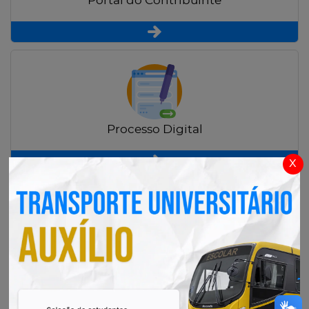
Portal do Contribuinte
Processo Digital
x
Radar Transparência Pública