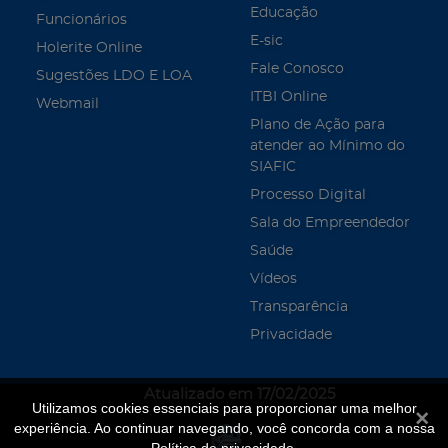
Educação
Funcionários
E-sic
Holerite Online
Fale Conosco
Sugestões LDO E LOA
ITBI Online
Webmail
Plano de Ação para
atender ao Mínimo do
SIAFIC
Processo Digital
Sala do Empreendedor
Saúde
Vídeos
Transparência
Privacidade
Atualizado em 17/02/2025
Utilizamos cookies essenciais para proporcionar uma melhor
Fecha
experiência. Ao continuar navegando, você concorda com a nossa