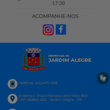
17:30
ACOMPANHE-NOS
PREFEITURA DE
JARDIM ALEGRE
Telefone: (43)3475-1256
Endereço: Praça Mariana Leite Félix, 800
CEP: 86860-000 - Jardim Alegre - PR