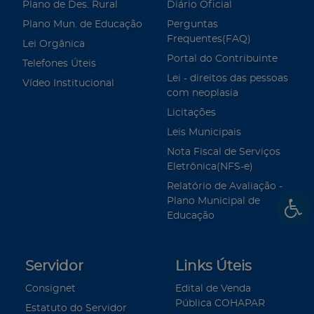
Plano de Des. Rural
Diário Oficial
Plano Mun. de Educação
Perguntas
Frequentes(FAQ)
Lei Orgânica
Portal do Contribuinte
Telefones Úteis
Lei - direitos das pessoas
Vídeo Institucional
com neoplasia
Licitações
Leis Municipais
Nota Fiscal de Serviços
Eletrônica(NFS-e)
Relatório de Avaliação -
Plano Municipal de
Educação
Servidor
Links Úteis
Consignet
Edital de Venda
Pública COHAPAR
Estatuto do Servidor