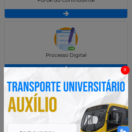
Portal do Contribuinte
Processo Digital
x
Radar Transparência Pública