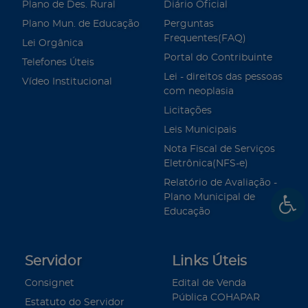
Plano de Des. Rural
Diário Oficial
Plano Mun. de Educação
Perguntas
Frequentes(FAQ)
Lei Orgânica
Portal do Contribuinte
Telefones Úteis
Lei - direitos das pessoas
Vídeo Institucional
com neoplasia
Licitações
Leis Municipais
Nota Fiscal de Serviços
Eletrônica(NFS-e)
Relatório de Avaliação -
Plano Municipal de
Educação
Servidor
Links Úteis
Consignet
Edital de Venda
Pública COHAPAR
Estatuto do Servidor