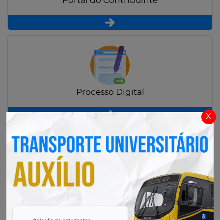
Portal do Contribuinte
Processo Digital
x
Radar Transparência Pública