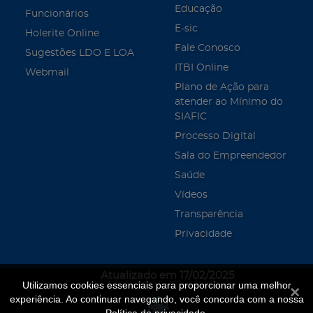
Educação
Funcionários
E-sic
Holerite Online
Fale Conosco
Sugestões LDO E LOA
ITBI Online
Webmail
Plano de Ação para
atender ao Mínimo do
SIAFIC
Processo Digital
Sala do Empreendedor
Saúde
Vídeos
Transparência
Privacidade
Atualizado em 17/02/2025
Utilizamos cookies essenciais para proporcionar uma melhor
Fecha
experiência. Ao continuar navegando, você concorda com a nossa