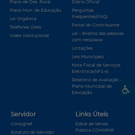
Plano de Des. Rural
Diário Oficial
Plano Mun. de Educação
Perguntas
Frequentes(FAQ)
Lei Orgânica
Portal do Contribuinte
Telefones Úteis
Lei - direitos das pessoas
Vídeo Institucional
com neoplasia
Licitações
Leis Municipais
Nota Fiscal de Serviços
Eletrônica(NFS-e)
Relatório de Avaliação -
Plano Municipal de
Educação
Servidor
Links Úteis
Consignet
Edital de Venda
Pública COHAPAR
Estatuto do Servidor