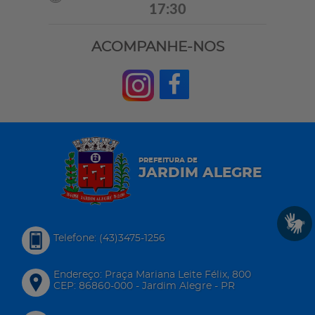
17:30
ACOMPANHE-NOS
PREFEITURA DE
JARDIM ALEGRE
Telefone: (43)3475-1256
Endereço: Praça Mariana Leite Félix, 800
CEP: 86860-000 - Jardim Alegre - PR