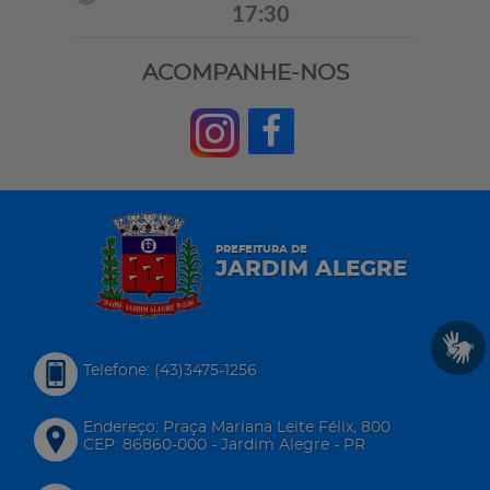
17:30
ACOMPANHE-NOS
PREFEITURA DE
JARDIM ALEGRE
Telefone: (43)3475-1256
Endereço: Praça Mariana Leite Félix, 800
CEP: 86860-000 - Jardim Alegre - PR