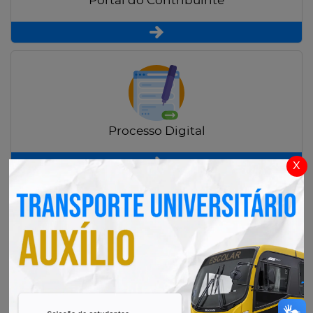
Portal do Contribuinte
Processo Digital
x
Radar Transparência Pública