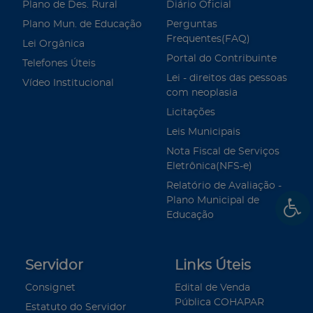
Plano de Des. Rural
Diário Oficial
Plano Mun. de Educação
Perguntas
Frequentes(FAQ)
Lei Orgânica
Portal do Contribuinte
Telefones Úteis
Lei - direitos das pessoas
Vídeo Institucional
com neoplasia
Licitações
Leis Municipais
Nota Fiscal de Serviços
Eletrônica(NFS-e)
Relatório de Avaliação -
Plano Municipal de
Educação
Servidor
Links Úteis
Consignet
Edital de Venda
Pública COHAPAR
Estatuto do Servidor