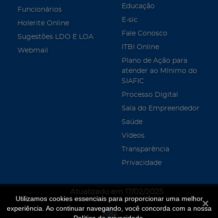
Educação
Funcionários
E-sic
Holerite Online
Fale Conosco
Sugestões LDO E LOA
ITBI Online
Webmail
Plano de Ação para
atender ao Mínimo do
SIAFIC
Processo Digital
Sala do Empreendedor
Saúde
Vídeos
Transparência
Privacidade
Atualizado em 17/02/2025
Utilizamos cookies essenciais para proporcionar uma melhor
Fecha
experiência. Ao continuar navegando, você concorda com a nossa