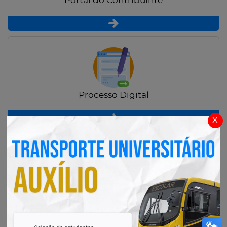
Portal do Contribuinte
Processo Digital
x
Radar Transparência Pública