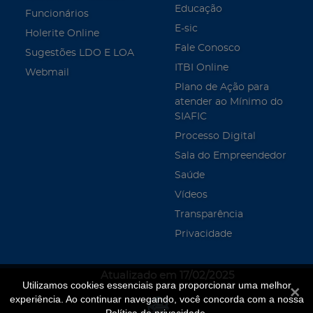
Educação
Funcionários
E-sic
Holerite Online
Fale Conosco
Sugestões LDO E LOA
ITBI Online
Webmail
Plano de Ação para
atender ao Mínimo do
SIAFIC
Processo Digital
Sala do Empreendedor
Saúde
Vídeos
Transparência
Privacidade
Atualizado em 17/02/2025
Utilizamos cookies essenciais para proporcionar uma melhor
Fecha
experiência. Ao continuar navegando, você concorda com a nossa