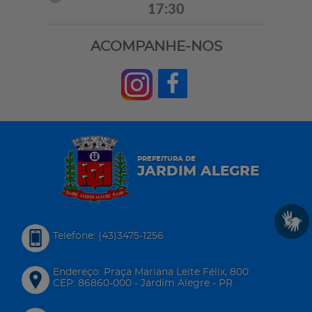
17:30
ACOMPANHE-NOS
PREFEITURA DE
JARDIM ALEGRE
Telefone: (43)3475-1256
Endereço: Praça Mariana Leite Félix, 800
CEP: 86860-000 - Jardim Alegre - PR