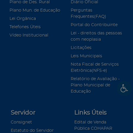
Plano de Des. Rural
Diário Oficial
Plano Mun. de Educação
Perguntas
Frequentes(FAQ)
Lei Orgânica
Portal do Contribuinte
Telefones Úteis
Lei - direitos das pessoas
Vídeo Institucional
com neoplasia
Licitações
Leis Municipais
Nota Fiscal de Serviços
Eletrônica(NFS-e)
Relatório de Avaliação -
Plano Municipal de
Educação
Servidor
Links Úteis
Consignet
Edital de Venda
Pública COHAPAR
Estatuto do Servidor