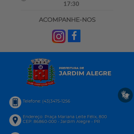
17:30
ACOMPANHE-NOS
PREFEITURA DE
JARDIM ALEGRE
Telefone: (43)3475-1256
Endereço: Praça Mariana Leite Félix, 800
CEP: 86860-000 - Jardim Alegre - PR