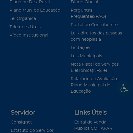
Plano de Des. Rural
Diário Oficial
Plano Mun. de Educação
Perguntas
Frequentes(FAQ)
Lei Orgânica
Portal do Contribuinte
Telefones Úteis
Lei - direitos das pessoas
Vídeo Institucional
com neoplasia
Licitações
Leis Municipais
Nota Fiscal de Serviços
Eletrônica(NFS-e)
Relatório de Avaliação -
Plano Municipal de
Educação
Servidor
Links Úteis
Consignet
Edital de Venda
Pública COHAPAR
Estatuto do Servidor