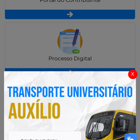
Portal do Contribuinte
Processo Digital
x
Radar Transparência Pública