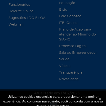
Educação
Funcionários
E-sic
Holerite Online
Fale Conosco
Sugestões LDO E LOA
ITBI Online
Webmail
Plano de Ação para
atender ao Mínimo do
SIAFIC
Processo Digital
Sala do Empreendedor
Saúde
Vídeos
Transparência
Privacidade
Atualizado em 17/02/2025
Utilizamos cookies essenciais para proporcionar uma melhor
Fecha
experiência. Ao continuar navegando, você concorda com a nossa