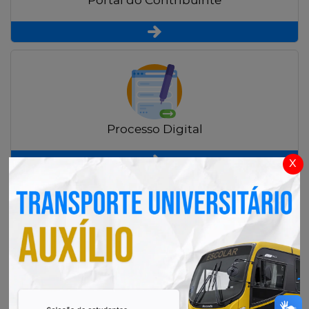
Portal do Contribuinte
Processo Digital
x
Radar Transparência Pública