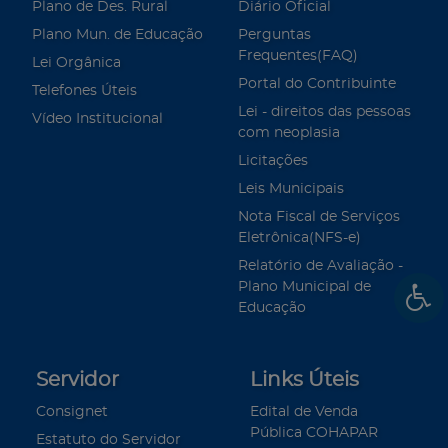
Plano de Des. Rural
Diário Oficial
Plano Mun. de Educação
Perguntas
Frequentes(FAQ)
Lei Orgânica
Portal do Contribuinte
Telefones Úteis
Lei - direitos das pessoas
Vídeo Institucional
com neoplasia
Licitações
Leis Municipais
Nota Fiscal de Serviços
Eletrônica(NFS-e)
Relatório de Avaliação -
Plano Municipal de
Educação
Servidor
Links Úteis
Consignet
Edital de Venda
Pública COHAPAR
Estatuto do Servidor