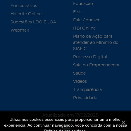
Educação
Funcionários
E-sic
Holerite Online
Fale Conosco
Sugestões LDO E LOA
ITBI Online
Webmail
Plano de Ação para
atender ao Mínimo do
SIAFIC
Processo Digital
Sala do Empreendedor
Saúde
Vídeos
Transparência
Privacidade
Atualizado em 17/02/2025
Utilizamos cookies essenciais para proporcionar uma melhor
Fecha
experiência. Ao continuar navegando, você concorda com a nossa