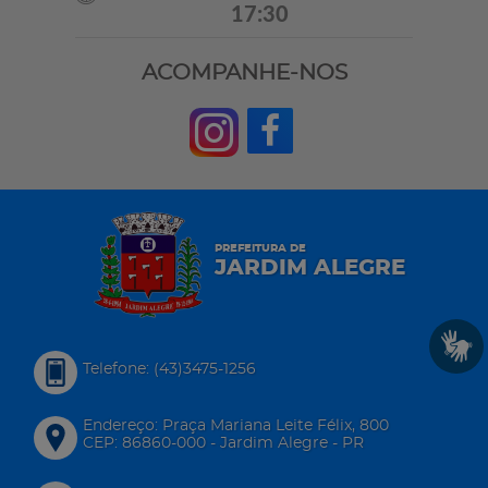
17:30
ACOMPANHE-NOS
PREFEITURA DE
JARDIM ALEGRE
Telefone: (43)3475-1256
Endereço: Praça Mariana Leite Félix, 800
CEP: 86860-000 - Jardim Alegre - PR