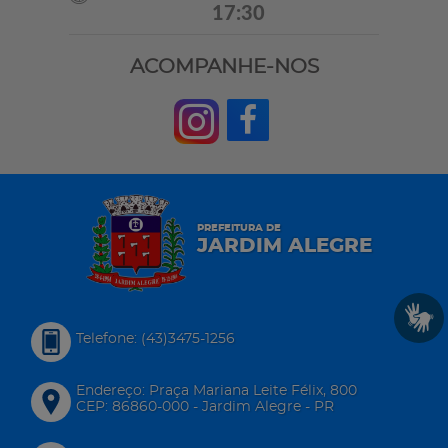
17:30
ACOMPANHE-NOS
PREFEITURA DE
JARDIM ALEGRE
Telefone: (43)3475-1256
Endereço: Praça Mariana Leite Félix, 800
CEP: 86860-000 - Jardim Alegre - PR