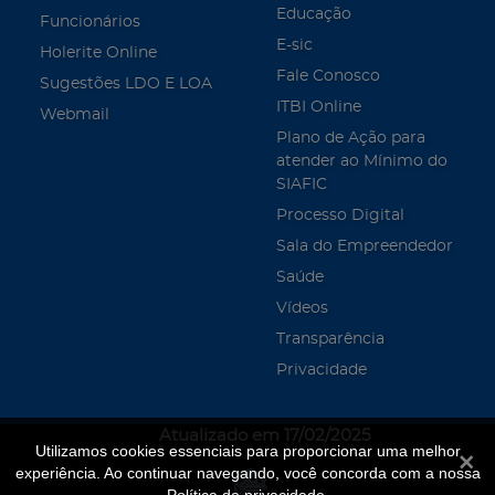
Educação
Funcionários
E-sic
Holerite Online
Fale Conosco
Sugestões LDO E LOA
ITBI Online
Webmail
Plano de Ação para
atender ao Mínimo do
SIAFIC
Processo Digital
Sala do Empreendedor
Saúde
Vídeos
Transparência
Privacidade
Atualizado em 17/02/2025
Utilizamos cookies essenciais para proporcionar uma melhor
Fecha
experiência. Ao continuar navegando, você concorda com a nossa