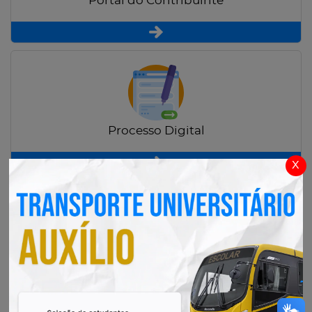
Portal do Contribuinte
Processo Digital
x
Radar Transparência Pública