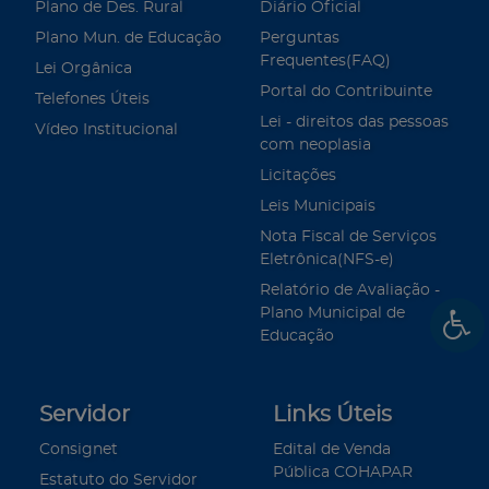
Plano de Des. Rural
Diário Oficial
Plano Mun. de Educação
Perguntas
Frequentes(FAQ)
Lei Orgânica
Portal do Contribuinte
Telefones Úteis
Lei - direitos das pessoas
Vídeo Institucional
com neoplasia
Licitações
Leis Municipais
Nota Fiscal de Serviços
Eletrônica(NFS-e)
Relatório de Avaliação -
Plano Municipal de
Educação
Servidor
Links Úteis
Consignet
Edital de Venda
Pública COHAPAR
Estatuto do Servidor