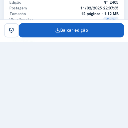
Edição
Nº 2405
Postagem
11/02/2025 22:07:35
Tamanho
12 páginas · 1.12 MB
Visualizações
434
Baixar edição
Certificado digital
ICP-Brasil
Titular
MUNICIPIO DE JARDIM ALEGRE
CPF/CNPJ
75741363000187
Expedidora
AC SOLUTI Multipla v5
Certificadora
ICP-Brasil
Expedição
07/01/2025
Validade
07/01/2026
Carimbo de tempo
Emissor
Autoridade Certificadora do SERPROACF TIMESTAMPING
Data do carimbo
11/02/2025 22:07:09