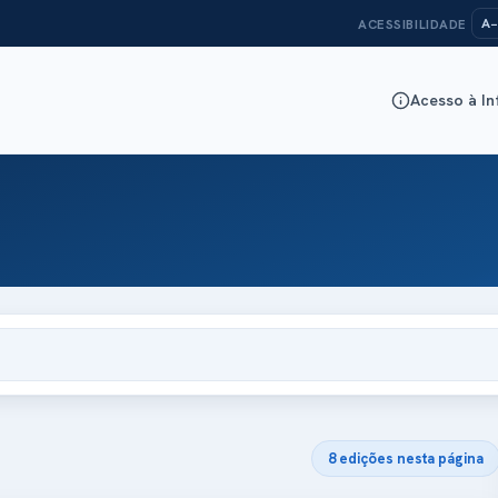
A−
ACESSIBILIDADE
Acesso à I
8 edições nesta página