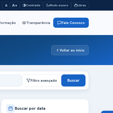
A+
A
Contraste
Modo escuro
Libras
nformação
Transparência
Fale Conosco
Voltar ao início
Buscar
Filtro avançado
Buscar por data